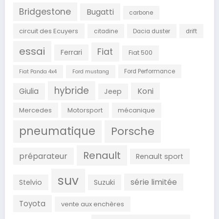
Bridgestone
Bugatti
carbone
circuit des Ecuyers
citadine
Dacia duster
drift
essai
Fiat
Ferrari
Fiat 500
Ford Performance
Fiat Panda 4x4
Ford mustang
hybride
Koni
Giulia
Jeep
Mercedes
Motorsport
mécanique
pneumatique
Porsche
Renault
préparateur
Renault sport
suv
série limitée
Stelvio
Suzuki
Toyota
vente aux enchères