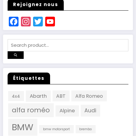
Rejoignez nous
Facebook
Instagram
Twitter
YouTube
Channel
Étiquettes
Abarth
ABT
Alfa Romeo
4x4
alfa roméo
Audi
Alpine
BMW
bmw motorsport
brembo