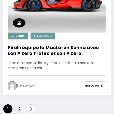
ACTUALITÉS
PNEUMATIQUES
Pirelli équipe la MacLaren Senna avec
son P Zero Trofeo et son P Zero.
Texte : Steve Jolibois / Photo : Pirelli. La nouvelle
MacLaren Senna est…
Steve Jolibois
LIRE LA SUITE
Pagination
1
2