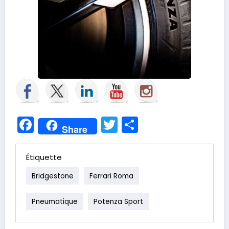
Facebook
Twitter
Partager
Share
Étiquette
Bridgestone
Ferrari Roma
Pneumatique
Potenza Sport