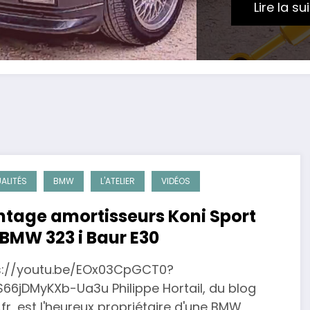
Lire la su
ALITÉS
BMW
L'ATELIER
VIDÉOS
tage amortisseurs Koni Sport
 BMW 323 i Baur E30
s://youtu.be/EOx03CpGCT0?
S66jDMyKXb-Ua3u Philippe Hortail, du blog
r, est l'heureux propriétaire d'une BMW