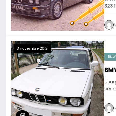
323 i
S
3 novembre 2012
BMW
BMW
Usurp
séri
S