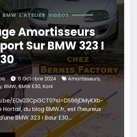
BMW
L'ATELIER
VIDÉOS
ge Amortisseurs
port Sur BMW 323 I
E30
ois
6 Octobre 2024
Amortisseurs
,
y
,
BMW
,
BMW E30
,
Koni
tu.be/EOx03CpGCT0?si=DS66jDMyKXb-
 Hortail, du blog BMW.fr, est l'heureux
 d'une BMW 323 i Baur E30.…