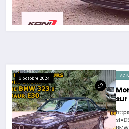
ACTU
6 octobre 2024
Mon
sur
http
si=D
BMW.f