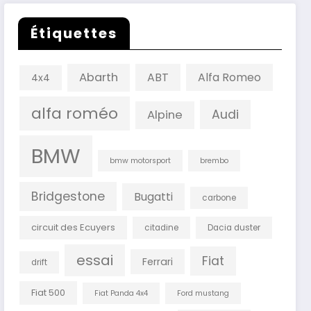
Étiquettes
Abarth
ABT
Alfa Romeo
4x4
alfa roméo
Audi
Alpine
BMW
bmw motorsport
brembo
Bridgestone
Bugatti
carbone
circuit des Ecuyers
citadine
Dacia duster
essai
Fiat
Ferrari
drift
Fiat 500
Fiat Panda 4x4
Ford mustang