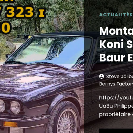
ACTUALITÉS
Monta
Koni S
Baur 
Steve Jolib
Bernys Factor
https://you
Ua3u Philippe
propriétaire