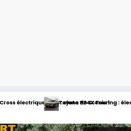
 Scenic !
X Touring : électrique et baroudeur !
Essai Swapa Z