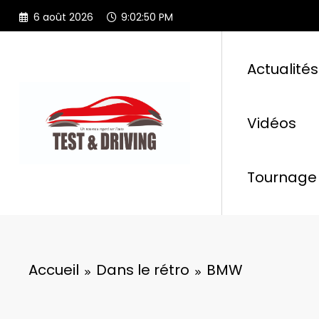
Aller
6 août 2026
9:02:51 PM
au
contenu
Actualités
Vidéos
Tournage 
Accueil
Dans le rétro
BMW