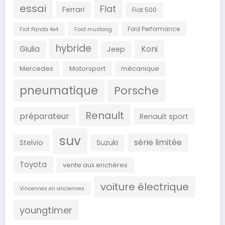
essai
Fiat
Ferrari
Fiat 500
Ford Performance
Fiat Panda 4x4
Ford mustang
hybride
Koni
Giulia
Jeep
Mercedes
Motorsport
mécanique
pneumatique
Porsche
Renault
préparateur
Renault sport
suv
série limitée
Stelvio
Suzuki
Toyota
vente aux enchères
voiture électrique
Vincennes en anciennes
youngtimer