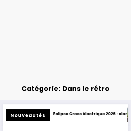
Catégorie: Dans le rétro
pse Cross électrique 2026 : clone de Scenic !
Toyota BZ4X Touring : él
Nouveautés