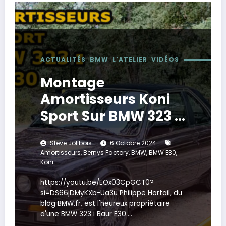
ACTUALITÉS
BMW
L'ATELIER
VIDÉOS
Montage
Amortisseurs Koni
Sport Sur BMW 323 I
Baur E30
Steve Jolibois
6 Octobre 2024
Amortisseurs
,
Bernys Factory
,
BMW
,
BMW E30
,
Koni
https://youtu.be/EOx03CpGCT0?
si=DS66jDMyKXb-Ua3u Philippe Hortail, du
blog BMW.fr, est l'heureux propriétaire
d'une BMW 323 i Baur E30.…