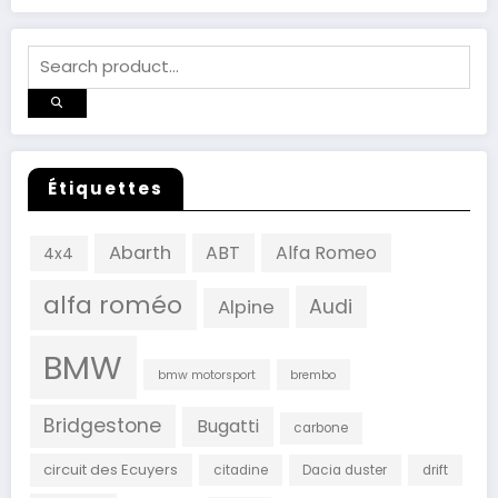
Channel
Étiquettes
Abarth
ABT
Alfa Romeo
4x4
alfa roméo
Audi
Alpine
BMW
bmw motorsport
brembo
Bridgestone
Bugatti
carbone
circuit des Ecuyers
citadine
Dacia duster
drift