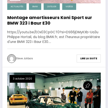
ACTUALITÉS
BMW
L'ATELIER
VIDÉOS
Montage amortisseurs Koni Sport sur
BMW 323 i Baur E30
https://youtu.be/EOx03CpGCT0?si=DS66jDMyKXb-Ua3u
Philippe Hortail, du blog BMW.fr, est l'heureux propriétaire
d'une BMW 323 i Baur E30.…
Steve Jolibois
LIRE LA SUITE
3 octobre 2020