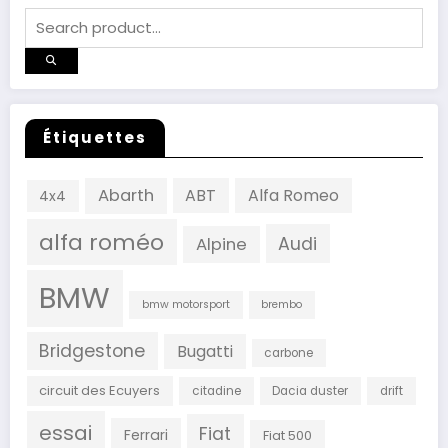
Étiquettes
Abarth
ABT
Alfa Romeo
4x4
alfa roméo
Audi
Alpine
BMW
bmw motorsport
brembo
Bridgestone
Bugatti
carbone
circuit des Ecuyers
citadine
Dacia duster
drift
essai
Fiat
Ferrari
Fiat 500