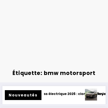
Étiquette: bmw motorsport
 électrique 2026 : clone de Scenic !
Toyota BZ4X Touring : électrique
Nouveautés