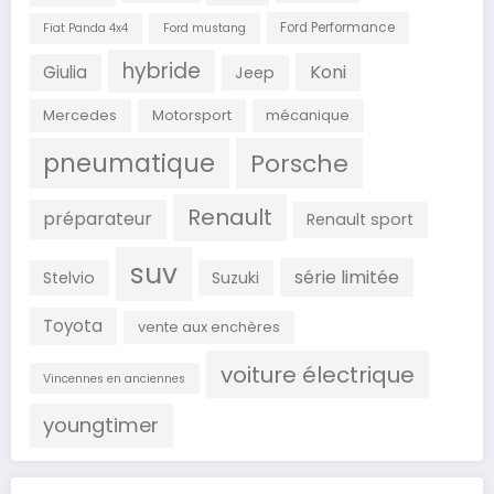
Ford Performance
Fiat Panda 4x4
Ford mustang
hybride
Koni
Giulia
Jeep
Mercedes
Motorsport
mécanique
pneumatique
Porsche
Renault
préparateur
Renault sport
suv
série limitée
Stelvio
Suzuki
Toyota
vente aux enchères
voiture électrique
Vincennes en anciennes
youngtimer