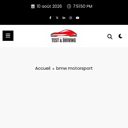
Aller
10 août 2026
7:51:51 PM
au
contenu
Accueil
bmw motorsport