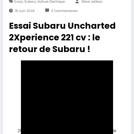
,
,
Essai
Subaru
Voiture Électrique
Steve Jolibois
18 Juin 2026
0 Commentaires
Essai Subaru Uncharted
2Xperience 221 cv : le
retour de Subaru !
2026, signe le retour de
Subaru
sur le marché de