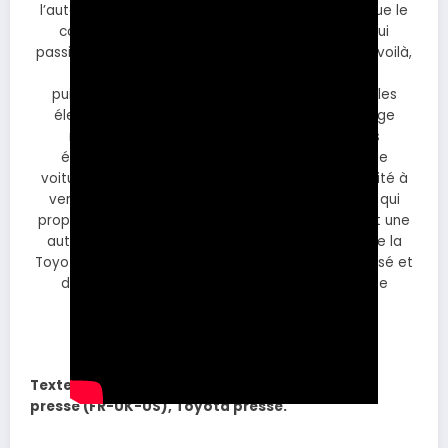
l’automobile. Une bonne nouvelle quand on sait que le
constructeur japonais proposait des voitures qui
passionnent les amateurs de voitures. Seulement voilà,
son retour n’est pas comme on l’espérait
puisqu’aujourd’hui, la gamme comprend 3 modèles
électriques en partenariat avec
Toyota
. Un virage
nécessaire puisque depuis l’arrivée des malus
écologiques, Subaru ne vendait presque plus de
voitures. Dans cette vidéo, Subaru France m’a invité à
venir essayer sa nouvelle
Uncharted 2Xperience
qui
propose 3 niveaux de puissance, deux batteries et une
autonomie qui varie de 451 à 588 km. Ce clone de la
Toyota CHR+ se démarque avec un châssis optimisé et
des tarifs agressifs. Embarquez à bord de cette
nouveauté.
Texte, photos et vidéos : Steve Jolibois, Subaru
presse (FR-UK-US), Toyota presse.