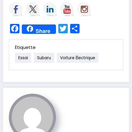
Facebook
Twitter
Partager
Share
Étiquette
Essai
Subaru
Voiture Électrique