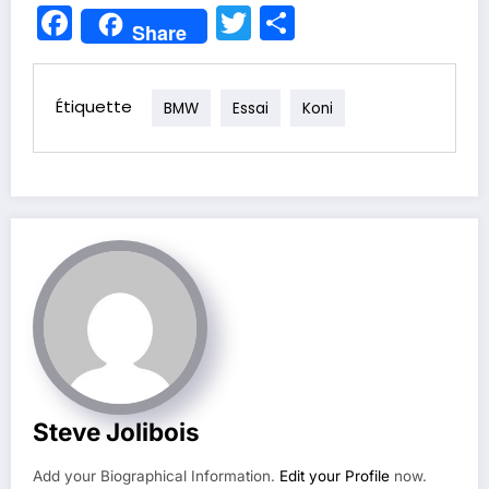
Facebook
Twitter
Partager
Share
Étiquette
BMW
Essai
Koni
Steve Jolibois
Add your Biographical Information.
Edit your Profile
now.