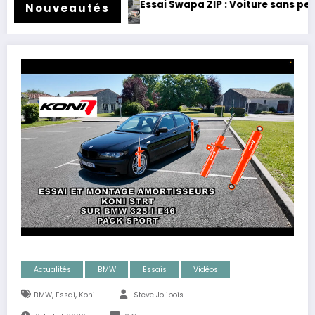
r !
Essai Swapa ZIP : Voiture sans permis, mais fun !
Nouveautés
Actualités
BMW
Essais
Vidéos
,
,
BMW
Essai
Koni
Steve Jolibois