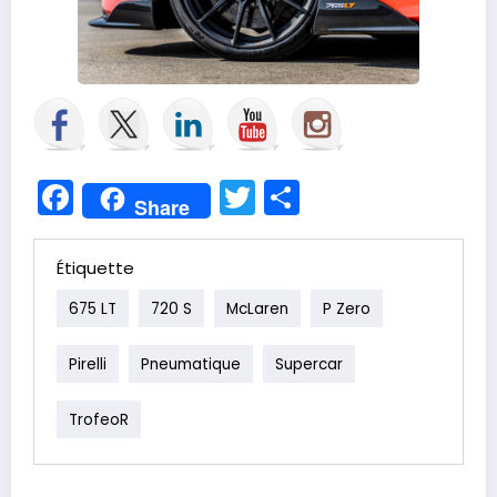
Facebook
Twitter
Partager
Share
Étiquette
675 LT
720 S
McLaren
P Zero
Pirelli
Pneumatique
Supercar
TrofeoR