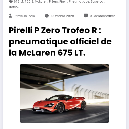
,
,
,
,
,
,
,
675 LT
720 S
McLaren
P Zero
Pirelli
Pneumatique
Supercar
TrofeoR
Steve Jolibois
6 Octobre 2020
0 Commentaires
Pirelli P Zero Trofeo R :
pneumatique officiel de
la McLaren 675 LT.