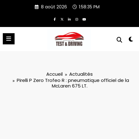
Aller
8 août 2026
1:58:36 PM
au
contenu
Accueil
Actualités
Pirelli P Zero Trofeo R : pneumatique officiel de la
McLaren 675 LT.