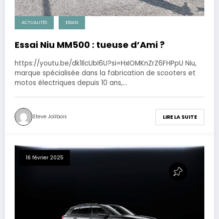
ACTUALITÉS
ESSAIS
Essai Niu MM500 : tueuse d’Ami ?
https://youtu.be/dk1IlcUbI6U?si=HxIOMKnZrZ6FHPpU Niu,
marque spécialisée dans la fabrication de scooters et
motos électriques depuis 10 ans,…
Steve Jolibois
LIRE LA SUITE
16 février 2025