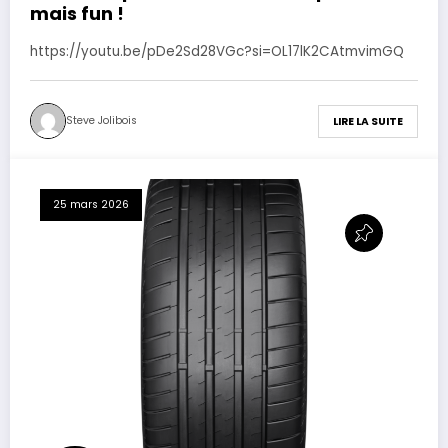
mais fun !
https://youtu.be/pDe2Sd28VGc?si=OL17lK2CAtmvimGQ
Steve Jolibois
LIRE LA SUITE
25 mars 2026