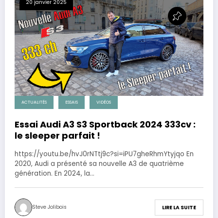
20 janvier 2025
ACTUALITÉS
ESSAIS
VIDÉOS
Essai Audi A3 S3 Sportback 2024 333cv :
le sleeper parfait !
https://youtu.be/hvJ0rNTtj9c?si=iPU7gheRhmYtyjqo En
2020, Audi a présenté sa nouvelle A3 de quatrième
génération. En 2024, la…
Steve Jolibois
LIRE LA SUITE