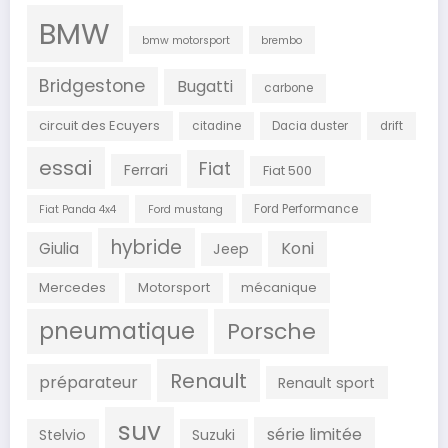
BMW
bmw motorsport
brembo
Bridgestone
Bugatti
carbone
circuit des Ecuyers
citadine
Dacia duster
drift
essai
Fiat
Ferrari
Fiat 500
Ford Performance
Fiat Panda 4x4
Ford mustang
hybride
Koni
Giulia
Jeep
Mercedes
Motorsport
mécanique
pneumatique
Porsche
Renault
préparateur
Renault sport
suv
série limitée
Stelvio
Suzuki