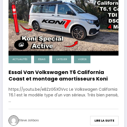
ACTUALITÉS
ESSAIS
L'ATELIER
VIDÉOS
Essai Van Volkswagen T6 California
Coast et montage amortisseurs Koni
https://youtu.be/eBZzG5X0Vvc Le Volkswagen California
T6.1 est le modèle type d'un van sérieux. Très bien pensé,
…
Steve Jolibois
LIRE LA SUITE