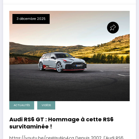
3 décembre 2025
ACTUALITÉS
VIDÉOS
Audi RS6 GT : Hommage à cette RS6
survitaminée !
https://youtu.be/cexHsuNo4cg Depuis 2002, l'Audi RS6