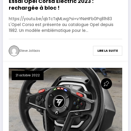
Essai Opel Corsa Electric 2023 :
rechargée à bloc !
https://youtu.be/qbTcTxjMLwg?si=vYNxHIFb0Pq81h83
L'Opel Corsa est présente au catalogue Opel depuis
1982. Un modèle emblématique pour le…
Steve Jolibois
LIRE LA SUITE
21 octobre 2022