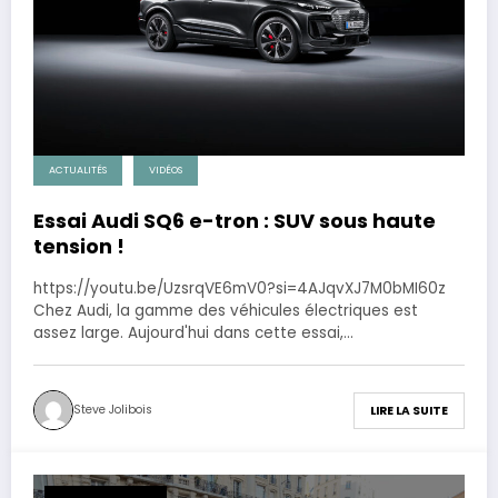
ACTUALITÉS
VIDÉOS
Essai Audi SQ6 e-tron : SUV sous haute
tension !
https://youtu.be/UzsrqVE6mV0?si=4AJqvXJ7M0bMI60z
Chez Audi, la gamme des véhicules électriques est
assez large. Aujourd'hui dans cette essai,…
Steve Jolibois
LIRE LA SUITE