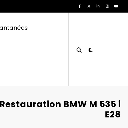
tantanées
 Restauration BMW M 535 i
E28