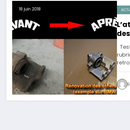
18 juin 2018
ACTU
L’a
des
Test
rubr
retr
S