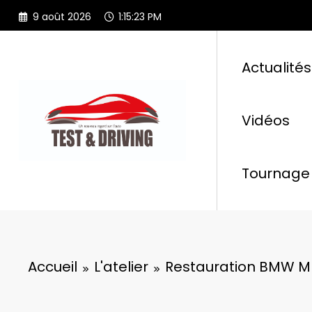
Aller
9 août 2026
1:15:23 PM
au
contenu
Actualités
Vidéos
Tournage 
Accueil
L'atelier
Restauration BMW M 