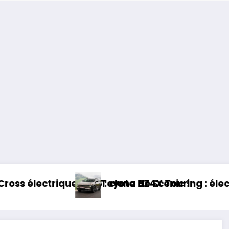
6 : clone de Scenic !
Toyota BZ4X Touring : électrique et baroudeu