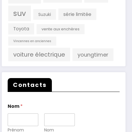
suv
série limitée
Suzuki
Toyota
vente aux enchères
Vincennes en anciennes
voiture électrique
youngtimer
Contacts
Nom
*
Prénom
Nom