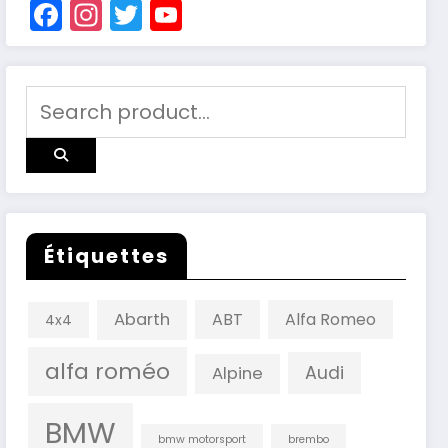
Facebook
Instagram
Twitter
YouTube
Channel
Étiquettes
Abarth
ABT
Alfa Romeo
4x4
alfa roméo
Audi
Alpine
BMW
bmw motorsport
brembo