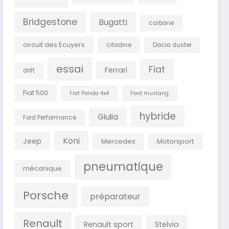
Bridgestone
Bugatti
carbone
circuit des Ecuyers
citadine
Dacia duster
essai
Fiat
Ferrari
drift
Fiat 500
Fiat Panda 4x4
Ford mustang
hybride
Giulia
Ford Performance
Koni
Jeep
Mercedes
Motorsport
pneumatique
mécanique
Porsche
préparateur
Renault
Renault sport
Stelvio