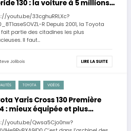
ride 130 : la voiture à 5 millions
xemplaires !
s://youtu.be/33cghuRRLXc?
0_8T1aseSOVZL-R Depuis 2001, la Toyota
 fait partie des citadines les plus
ieuses. Il faut…
LIRE LA SUITE
teve Jolibois
ALITÉS
TOYOTA
VIDÉOS
ota Yaris Cross 130 Première
4 : mieux équipée et plus
ssante !
s://youtu.be/Qwsa5Cjo0nw?
3VlHe9PyBXA9iD0 C’est dans l’archipel des