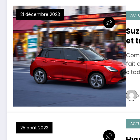
21 décembre 2023
ACTU
Suz
et 
Comm
fait 
citad
S
ACTU
25 août 2023
Hyu