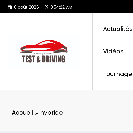
Aller
8 août 2026
3:54:23 AM
au
contenu
Actualités
Vidéos
Tournage 
Accueil
hybride