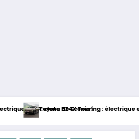
: électrique et baroudeur !
Essai Swapa ZIP : Voitu