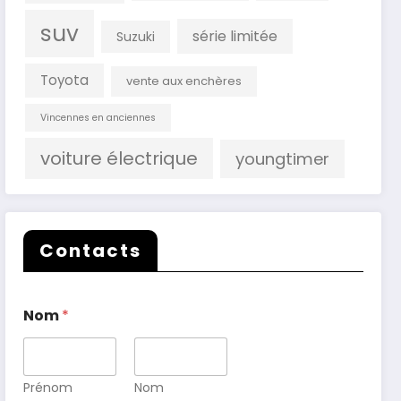
suv
série limitée
Suzuki
Toyota
vente aux enchères
Vincennes en anciennes
voiture électrique
youngtimer
Contacts
Nom
*
Prénom
Nom