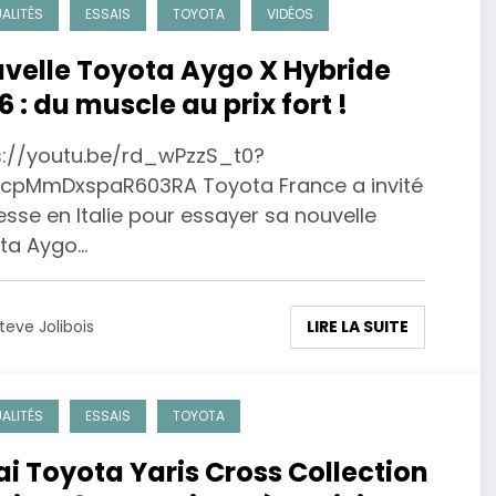
ALITÉS
ESSAIS
TOYOTA
VIDÉOS
velle Toyota Aygo X Hybride
6 : du muscle au prix fort !
s://youtu.be/rd_wPzzS_t0?
cpMmDxspaR603RA Toyota France a invité
esse en Italie pour essayer sa nouvelle
ta Aygo…
LIRE LA SUITE
teve Jolibois
ALITÉS
ESSAIS
TOYOTA
ai Toyota Yaris Cross Collection