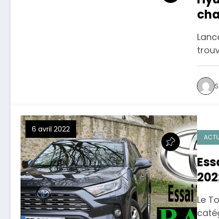
cha
Lanc
trouv
S
6 avril 2022
ACTU
Ess
202
Le To
caté