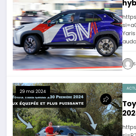
hyb
d’e
http
si=a
Yaris
audac
S
ACTU
29 mai 2024
Toy
202
pui
http
si=R