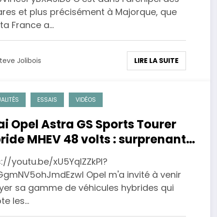
ares et plus précisément à Majorque, que
ta France a…
LIRE LA SUITE
teve Jolibois
ALITÉS
ESSAIS
VIDÉOS
ai Opel Astra GS Sports Tourer
ride MHEV 48 volts : surprenante
s://youtu.be/xU5YqlZZkPI?
GgmNV5ohJmdEzwl Opel m'a invité à venir
yer sa gamme de véhicules hybrides qui
te les…