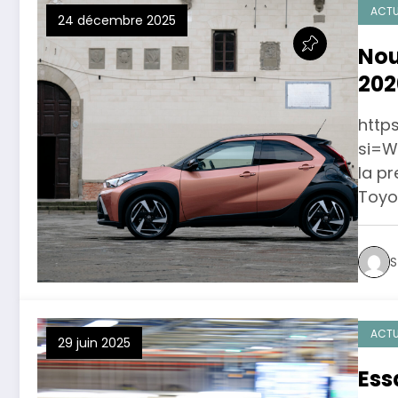
ACTU
24 décembre 2025
Nou
202
http
si=W
la pr
Toyo
S
ACTU
29 juin 2025
Ess