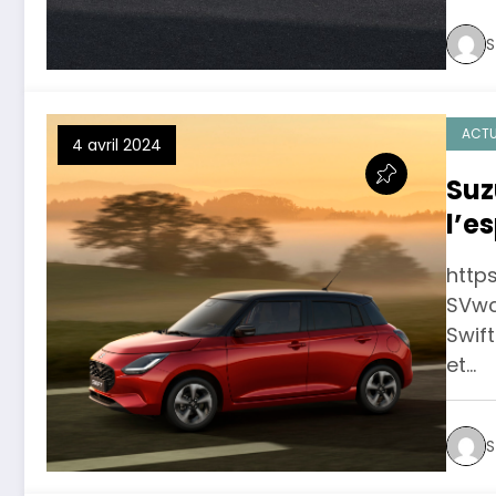
S
ACTU
4 avril 2024
Suz
l’es
http
SVwc
Swift
et…
S