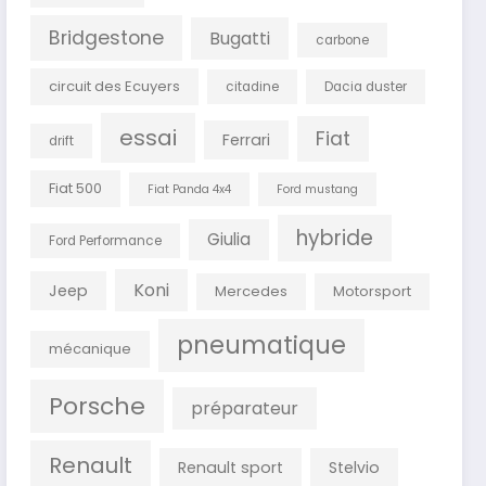
Bridgestone
Bugatti
carbone
circuit des Ecuyers
citadine
Dacia duster
essai
Fiat
Ferrari
drift
Fiat 500
Fiat Panda 4x4
Ford mustang
hybride
Giulia
Ford Performance
Koni
Jeep
Mercedes
Motorsport
pneumatique
mécanique
Porsche
préparateur
Renault
Renault sport
Stelvio