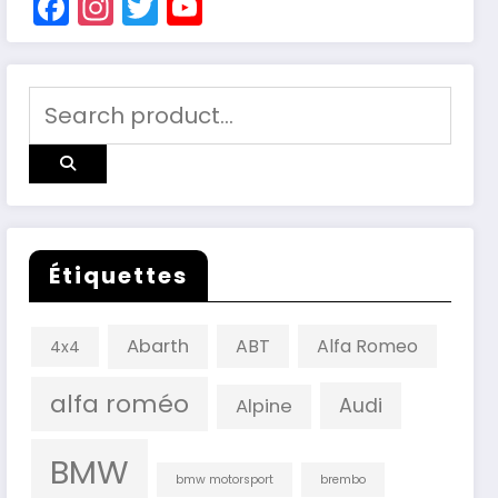
Facebook
Instagram
Twitter
YouTube
Channel
Étiquettes
Abarth
ABT
Alfa Romeo
4x4
alfa roméo
Audi
Alpine
BMW
bmw motorsport
brembo