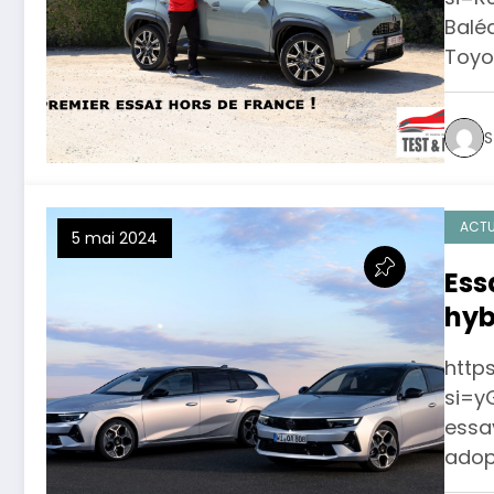
Balé
Toyo
S
ACTU
5 mai 2024
Ess
hyb
!
http
si=y
essa
adop