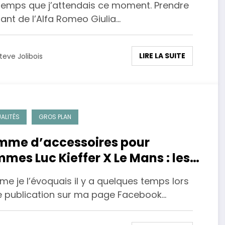
temps que j’attendais ce moment. Prendre
lant de l’Alfa Romeo Giulia…
LIRE LA SUITE
teve Jolibois
ALITÉS
GROS PLAN
me d’accessoires pour
mes Luc Kieffer X Le Mans : les
heures du Mans harmonisés à
e je l’évoquais il y a quelques temps lors
re tenue.
e publication sur ma page Facebook…