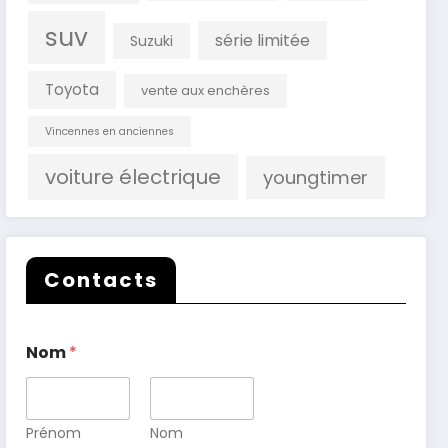
suv
série limitée
Suzuki
Toyota
vente aux enchères
Vincennes en anciennes
voiture électrique
youngtimer
Contacts
Nom
*
Prénom
Nom