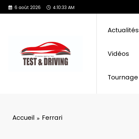
Aller
6 août 2026
4:10:34 AM
au
contenu
Actualités
Vidéos
Tournage 
Accueil
Ferrari