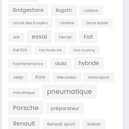
Bridgestone
Bugatti
carbone
circuit des Ecuyers
citadine
Dacia duster
essai
Fiat
Ferrari
drift
Fiat 500
Fiat Panda 4x4
Ford mustang
hybride
Giulia
Ford Performance
Koni
Jeep
Mercedes
Motorsport
pneumatique
mécanique
Porsche
préparateur
Renault
Renault sport
Stelvio