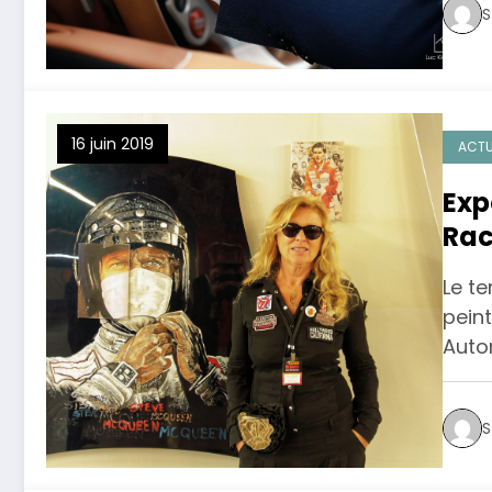
S
16 juin 2019
ACTU
Exp
Raci
cin
Le t
pein
Auto
S