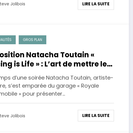
LIRE LA SUITE
teve Jolibois
ALITÉS
GROS PLAN
osition Natacha Toutain «
ng is Life » : L’art de mettre le
éma en peinture.
emps d’une soirée Natacha Toutain, artiste-
tre, s’est emparée du garage « Royale
mobile » pour présenter…
LIRE LA SUITE
teve Jolibois