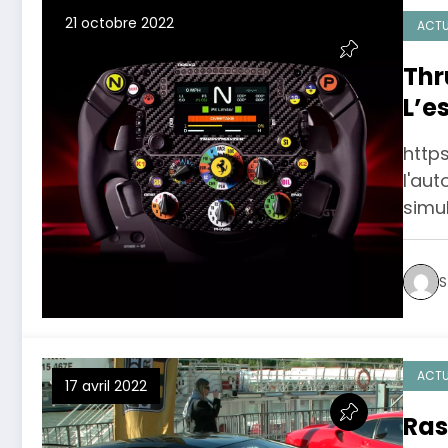
21 octobre 2022
ACTU
Thr
L’e
http
l'aut
simu
S
ACTU
17 avril 2022
Ras