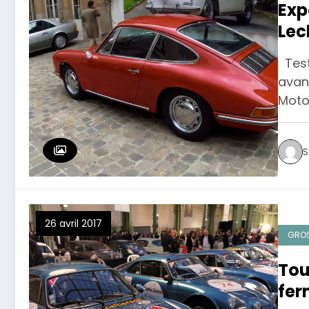
Exp
Lec
201
Testa
avan
Moto
S
26 avril 2017
GROS
Tou
fer