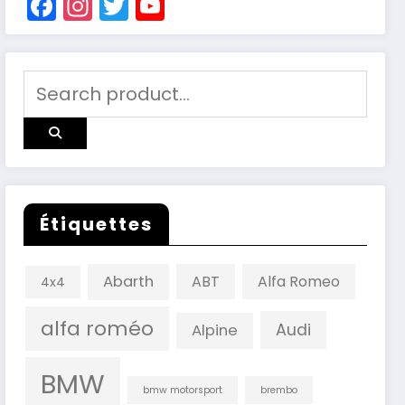
Facebook
Instagram
Twitter
YouTube
Channel
Étiquettes
Abarth
ABT
Alfa Romeo
4x4
alfa roméo
Audi
Alpine
BMW
bmw motorsport
brembo