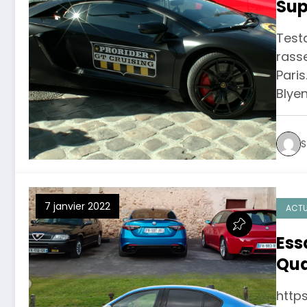
Sup
Testa
rass
Paris
Blye
S
7 janvier 2022
ACTU
Ess
Qua
GTA 
http