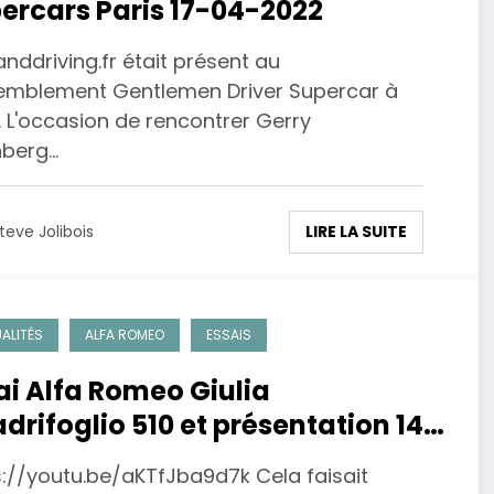
ercars Paris 17-04-2022
nddriving.fr était présent au
emblement Gentlemen Driver Supercar à
. L'occasion de rencontrer Gerry
nberg…
LIRE LA SUITE
teve Jolibois
ALITÉS
ALFA ROMEO
ESSAIS
ai Alfa Romeo Giulia
drifoglio 510 et présentation 147
et 33 1.7 l
s://youtu.be/aKTfJba9d7k Cela faisait