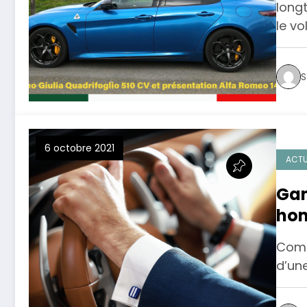
long
le vo
S
6 octobre 2021
ACTU
Gam
hom
24 
Comm
vot
d’un