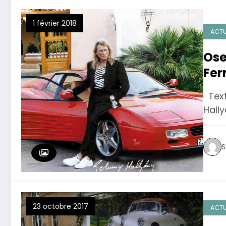
1 février 2018
ACTU
Ose
Fer
Text
Hall
S
23 octobre 2017
ACTU