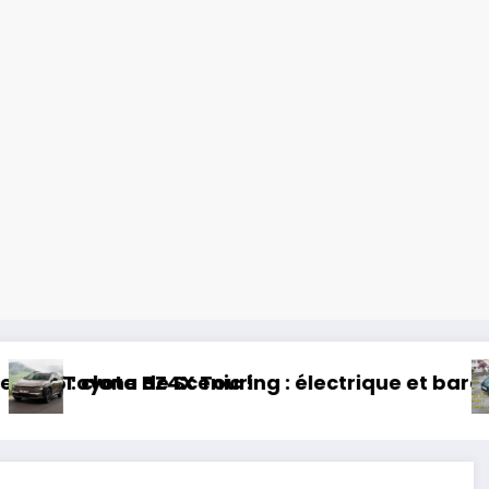
trique et baroudeur !
Essai Swapa ZIP : Voiture sans