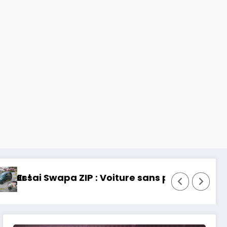
 permis, mais fun !
Essai Toyota RAV 4 2026 : 32 ans