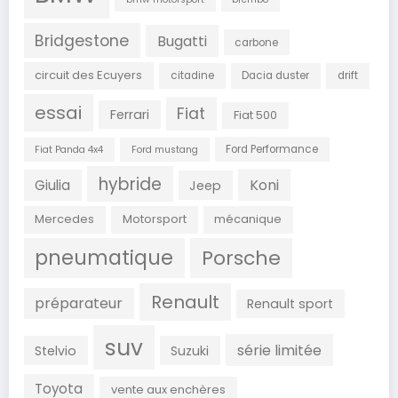
Bridgestone
Bugatti
carbone
circuit des Ecuyers
citadine
Dacia duster
drift
essai
Fiat
Ferrari
Fiat 500
Ford Performance
Fiat Panda 4x4
Ford mustang
hybride
Koni
Giulia
Jeep
Mercedes
Motorsport
mécanique
pneumatique
Porsche
Renault
préparateur
Renault sport
suv
série limitée
Stelvio
Suzuki
Toyota
vente aux enchères