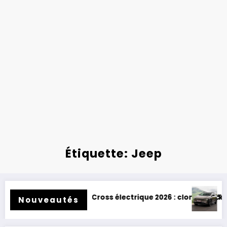
Étiquette: Jeep
ctrique 2026 : clone de Scenic !
Toyota BZ4X Touring : électrique et
Nouveautés