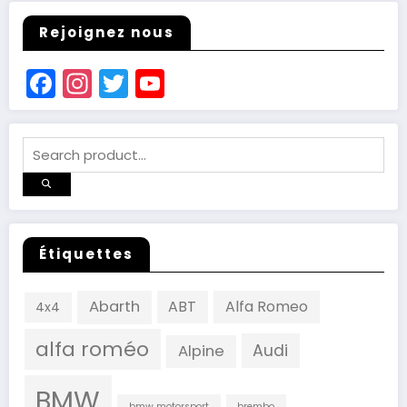
Rejoignez nous
Facebook
Instagram
Twitter
YouTube
Channel
Étiquettes
Abarth
ABT
Alfa Romeo
4x4
alfa roméo
Audi
Alpine
BMW
bmw motorsport
brembo