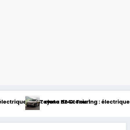
: électrique et baroudeur !
Essai Swapa ZIP : Voitu