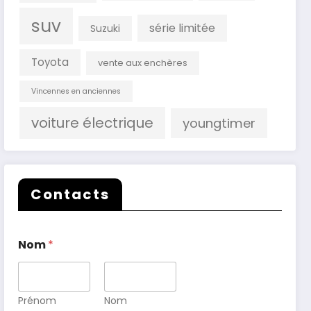
suv
série limitée
Suzuki
Toyota
vente aux enchères
Vincennes en anciennes
voiture électrique
youngtimer
Contacts
Nom
*
Prénom
Nom