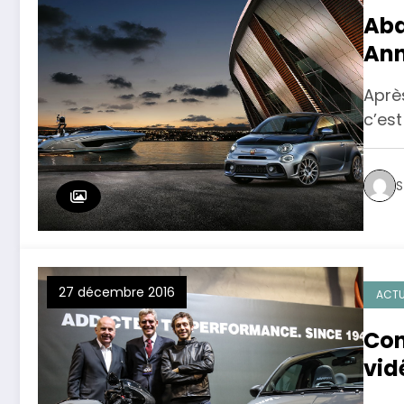
Aba
Ann
d’A
Après
c’est
S
27 décembre 2016
ACTU
Con
vid
l’a