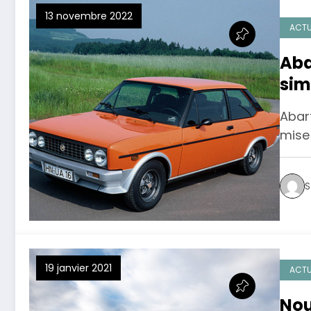
13 novembre 2022
ACTU
Aba
sim
Abar
mise 
S
19 janvier 2021
ACTU
Nou