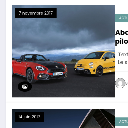
7 novembre 2017
ACTU
Aba
pil
595
Texte
Le s
S
14 juin 2017
ACTU