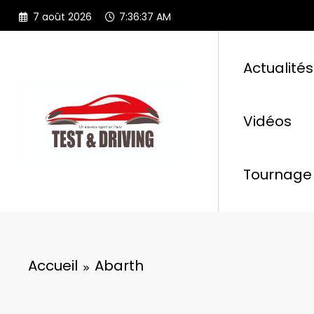
Aller
7 août 2026
7:36:38 AM
au
contenu
Actualités
Vidéos
Tournage 
Accueil
Abarth