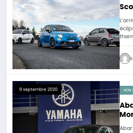
Sco
L’arr
écli
ther
S
9 septembre 2020
NON 
Aba
Mon
le 
Abart