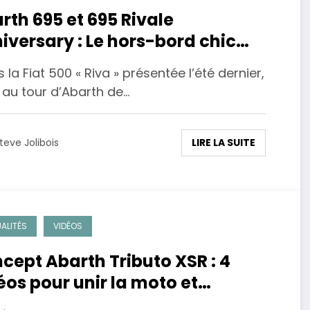
rth 695 et 695 Rivale
iversary : Le hors-bord chic
barth.
 la Fiat 500 « Riva » présentée l’été dernier,
 au tour d’Abarth de…
LIRE LA SUITE
teve Jolibois
ALITÉS
VIDÉOS
cept Abarth Tributo XSR : 4
éos pour unir la moto et
utomobile de sport.