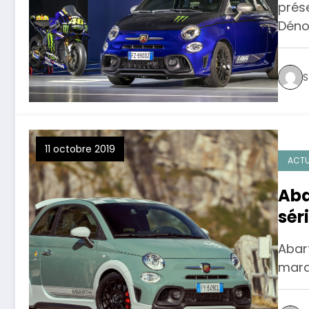
prése
Déno
S
11 octobre 2019
ACTU
Aba
sér
ma
Abart
marqu