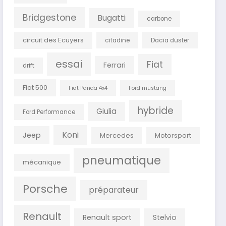
Bridgestone
Bugatti
carbone
circuit des Ecuyers
citadine
Dacia duster
essai
Fiat
Ferrari
drift
Fiat 500
Fiat Panda 4x4
Ford mustang
hybride
Giulia
Ford Performance
Koni
Jeep
Mercedes
Motorsport
pneumatique
mécanique
Porsche
préparateur
Renault
Renault sport
Stelvio