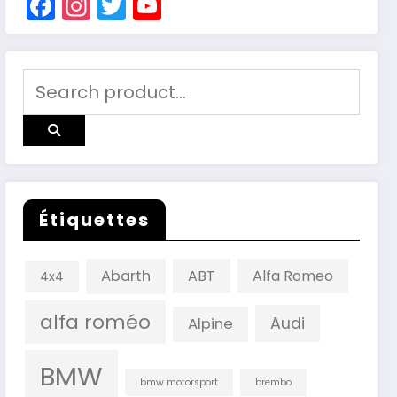
Facebook
Instagram
Twitter
YouTube
Channel
Étiquettes
Abarth
ABT
Alfa Romeo
4x4
alfa roméo
Audi
Alpine
BMW
bmw motorsport
brembo