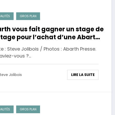
ALITÉS
GROS PLAN
rth vous fait gagner un stage de
otage pour l’achat d’une Abarth
* ou 124 Spyder.
 : Steve Jolibois / Photos : Abarth Presse.
aviez-vous ?…
LIRE LA SUITE
teve Jolibois
ALITÉS
GROS PLAN