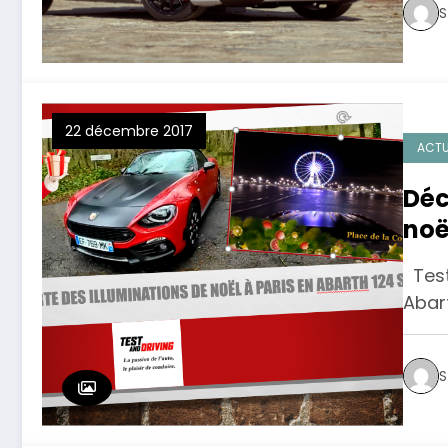
S
22 décembre 2017
ACTU
Déc
noë
Test
Abart
S