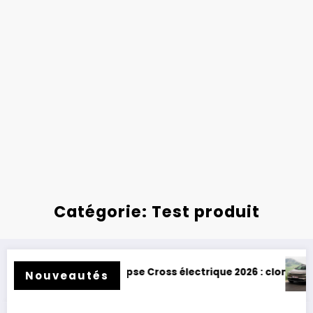
Catégorie: Test produit
ross électrique 2026 : clone de Scenic !
Toyota BZ4X Touring : électr
Nouveautés