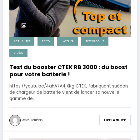
ACTUALITÉS
EDITO
L'ATELIER
TEST PRODUIT
VIDÉOS
Test du booster CTEK RB 3000 : du boost
pour votre batterie !
https://youtu.be/4ahA7A4jXKg CTEK, fabriquant suédois
de chargeur de batterie vient de lancer sa nouvelle
gamme de…
Steve Jolibois
LIRE LA SUITE