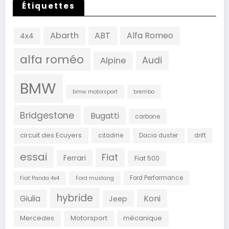
Étiquettes
Abarth
ABT
Alfa Romeo
4x4
alfa roméo
Audi
Alpine
BMW
bmw motorsport
brembo
Bridgestone
Bugatti
carbone
circuit des Ecuyers
citadine
Dacia duster
drift
essai
Fiat
Ferrari
Fiat 500
Ford Performance
Fiat Panda 4x4
Ford mustang
hybride
Koni
Giulia
Jeep
Mercedes
Motorsport
mécanique