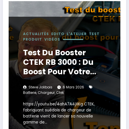
ACTUALITÉS
EDITO
L'ATELIER
TEST
PRODUIT
VIDÉOS
Test Du Booster
CTEK RB 3000 : Du
Boost Pour Votre
Batterie !
Steve Jolibois
6 Mars 2026
Batterie
,
Chargeur
,
Ctek
https://youtu.be/4ahA7A4jXKg CTEK,
fabriquant suédois de chargeur de
batterie vient de lancer sa nouvelle
gamme de…