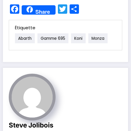
Facebook
Twitter
Partager
Share
Étiquette
Abarth
Gamme 695
Koni
Monza
Steve Jolibois