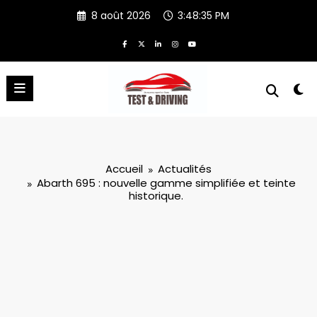
Aller
8 août 2026
3:48:36 PM
au
contenu
Accueil
Actualités
Abarth 695 : nouvelle gamme simplifiée et teinte
historique.