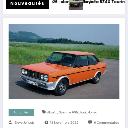
26 : clone de Scenic !
Toyota BZ4X Touring : électrique et baroudeur
Nouveautés
,
,
,
Actualités
Abarth
Gamme 695
Koni
Monza
Steve Jolibois
13 Novembre 2022
0 Commentaires