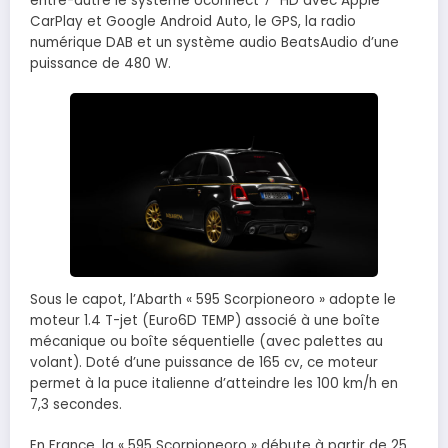
entre-autre le système Uconnect 7″ HD avec Apple
CarPlay et Google Android Auto, le GPS, la radio
numérique DAB et un système audio BeatsAudio d’une
puissance de 480 W.
Sous le capot, l’Abarth « 595 Scorpioneoro » adopte le
moteur 1.4 T-jet (Euro6D TEMP) associé à une boîte
mécanique ou boîte séquentielle (avec palettes au
volant). Doté d’une puissance de 165 cv, ce moteur
permet à la puce italienne d’atteindre les 100 km/h en
7,3 secondes.
En France, la « 595 Scorpioneoro » débute à partir de 25