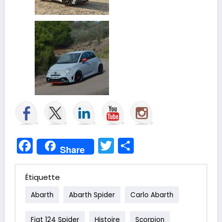
Facebook
Twitter
Partager
Share
Étiquette
Abarth
Abarth Spider
Carlo Abarth
Fiat 124 Spider
Histoire
Scorpion