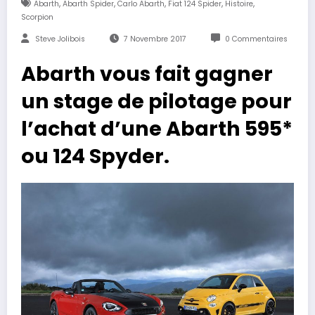
,
,
,
,
,
Abarth
Abarth Spider
Carlo Abarth
Fiat 124 Spider
Histoire
Scorpion
Steve Jolibois
7 Novembre 2017
0 Commentaires
Abarth vous fait gagner
un stage de pilotage pour
l’achat d’une Abarth 595*
ou 124 Spyder.