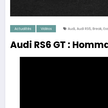
,
,
,
Actualités
Vidéos
Audi
Audi RS6
Break
Es
Audi RS6 GT : Homma