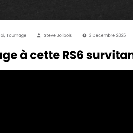
,
sai
Tournage
Steve Jolibois
3 Décembre 2025
ge à cette RS6 survita