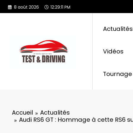
Aller
8 août 2026
12:29:13 PM
au
contenu
Actualités
Vidéos
Tournage 
Accueil
Actualités
Audi RS6 GT : Hommage à cette RS6 su