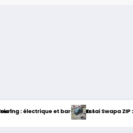
 : Voiture sans permis, mais fun !
Essai Toyota RAV 