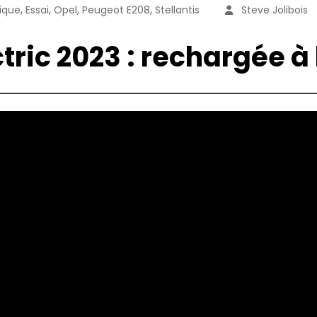
,
,
,
,
rique
Essai
Opel
Peugeot E208
Stellantis
Steve Jolibois
tric 2023 : rechargée à 