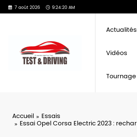
Aller
7 août 2026
9:24:22 AM
au
contenu
Actualités
Vidéos
Tournage 
Accueil
Essais
Essai Opel Corsa Electric 2023 : rechar