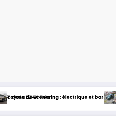
ue et baroudeur !
Essai Swapa ZIP : Voiture sans per