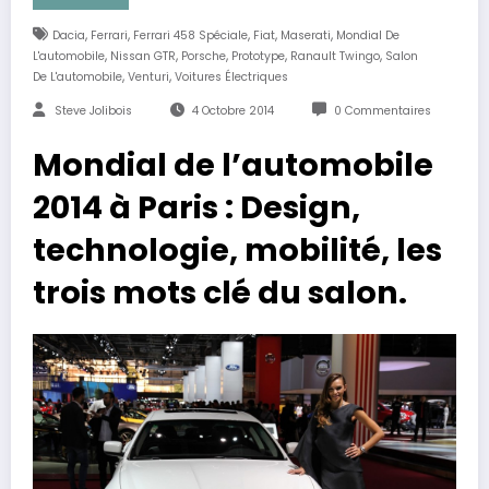
,
,
,
,
,
Dacia
Ferrari
Ferrari 458 Spéciale
Fiat
Maserati
Mondial De
,
,
,
,
,
L'automobile
Nissan GTR
Porsche
Prototype
Ranault Twingo
Salon
,
,
De L'automobile
Venturi
Voitures Électriques
Steve Jolibois
4 Octobre 2014
0 Commentaires
Mondial de l’automobile
2014 à Paris : Design,
technologie, mobilité, les
trois mots clé du salon.