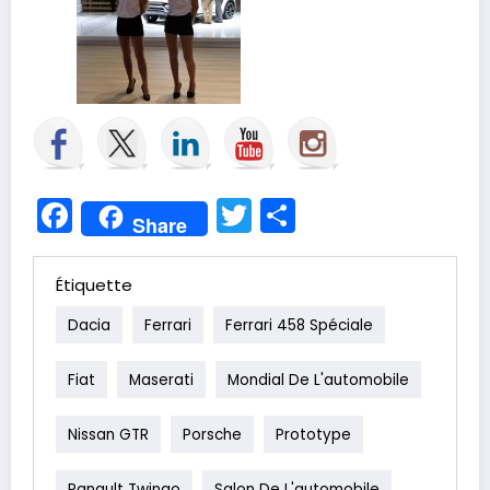
Facebook
Twitter
Partager
Share
Étiquette
Dacia
Ferrari
Ferrari 458 Spéciale
Fiat
Maserati
Mondial De L'automobile
Nissan GTR
Porsche
Prototype
Ranault Twingo
Salon De L'automobile