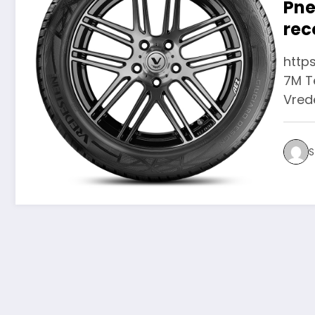
Pne
rec
all
http
7M Te
Vred
S