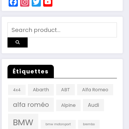
Facebook
Instagram
Twitter
YouTube
Channel
Étiquettes
Abarth
ABT
Alfa Romeo
4x4
alfa roméo
Audi
Alpine
BMW
bmw motorsport
brembo