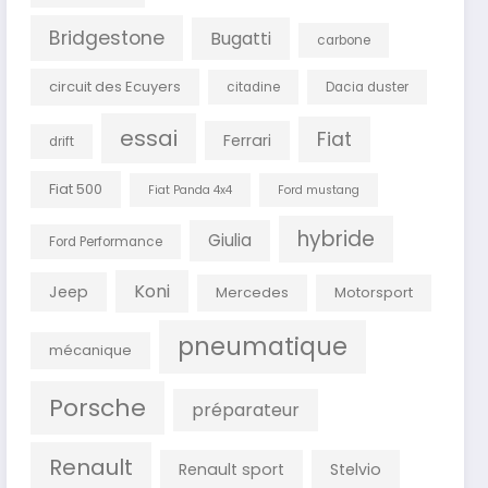
Bridgestone
Bugatti
carbone
circuit des Ecuyers
citadine
Dacia duster
essai
Fiat
Ferrari
drift
Fiat 500
Fiat Panda 4x4
Ford mustang
hybride
Giulia
Ford Performance
Koni
Jeep
Mercedes
Motorsport
pneumatique
mécanique
Porsche
préparateur
Renault
Renault sport
Stelvio