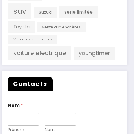
suv
série limitée
Suzuki
Toyota
vente aux enchères
Vincennes en anciennes
voiture électrique
youngtimer
Contacts
Nom
*
Prénom
Nom