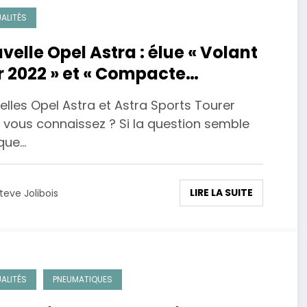
ALITÉS
velle Opel Astra : élue « Volant
r 2022 » et « Compacte
emande de l’année 2023 ».
lles Opel Astra et Astra Sports Tourer
, vous connaissez ? Si la question semble
que…
LIRE LA SUITE
teve Jolibois
ALITÉS
PNEUMATIQUES