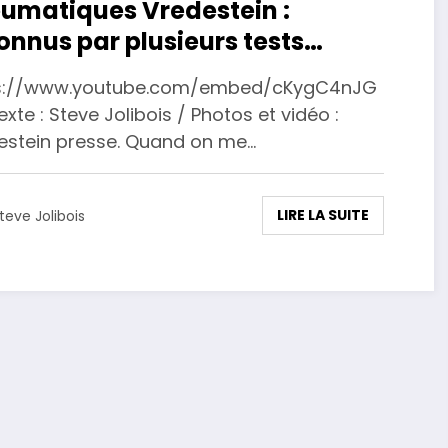
umatiques Vredestein :
onnus par plusieurs tests
emands.
s://www.youtube.com/embed/cKygC4nJG
xte : Steve Jolibois / Photos et vidéo :
estein presse. Quand on me…
LIRE LA SUITE
teve Jolibois