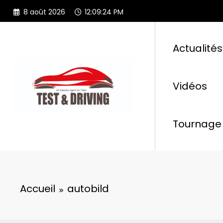
Aller
8 août 2026
12:09:25 PM
au
contenu
Actualités
Vidéos
Tournage 
Accueil
autobild