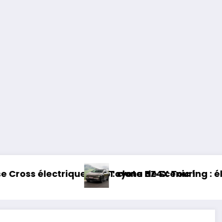
26 : clone de Scenic !
Toyota BZ4X Touring : électrique et baroudeu