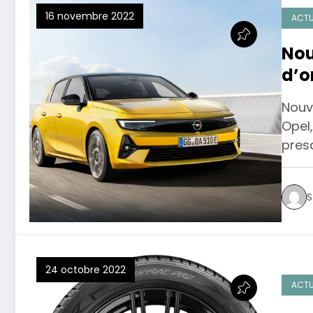
16 novembre 2022
ACTU
Nou
d’o
all
Nouve
Opel
pres
S
24 octobre 2022
ACTU