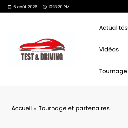
Aller
6 août 2026
10:18:20 PM
au
contenu
Actualités
Vidéos
Tournage 
Accueil
Tournage et partenaires