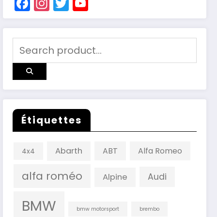
Facebook
Instagram
Twitter
YouTube
Channel
Étiquettes
Abarth
ABT
Alfa Romeo
4x4
alfa roméo
Audi
Alpine
BMW
bmw motorsport
brembo