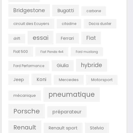
Bridgestone
Bugatti
carbone
circuit des Ecuyers
citadine
Dacia duster
essai
Fiat
Ferrari
drift
Fiat 500
Fiat Panda 4x4
Ford mustang
hybride
Giulia
Ford Performance
Koni
Jeep
Mercedes
Motorsport
pneumatique
mécanique
Porsche
préparateur
Renault
Renault sport
Stelvio