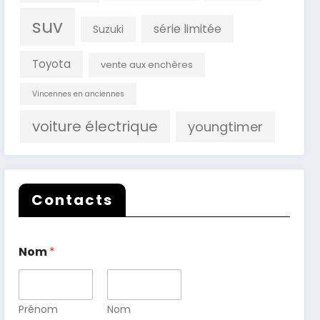
suv
série limitée
Suzuki
Toyota
vente aux enchères
Vincennes en anciennes
voiture électrique
youngtimer
Contacts
Nom
*
Prénom
Nom