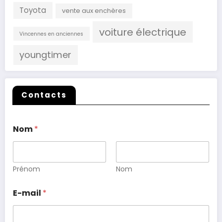
Toyota
vente aux enchères
voiture électrique
Vincennes en anciennes
youngtimer
Contacts
Nom
*
Prénom
Nom
E-mail
*