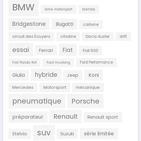
BMW
bmw motorsport
brembo
Bridgestone
Bugatti
carbone
circuit des Ecuyers
citadine
Dacia duster
drift
essai
Fiat
Ferrari
Fiat 500
Ford Performance
Fiat Panda 4x4
Ford mustang
hybride
Koni
Giulia
Jeep
Mercedes
Motorsport
mécanique
pneumatique
Porsche
Renault
préparateur
Renault sport
suv
série limitée
Stelvio
Suzuki