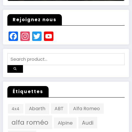
Rejoignez nous
Facebook
Instagram
Twitter
YouTube
Channel
Étiquettes
Abarth
ABT
Alfa Romeo
4x4
alfa roméo
Audi
Alpine