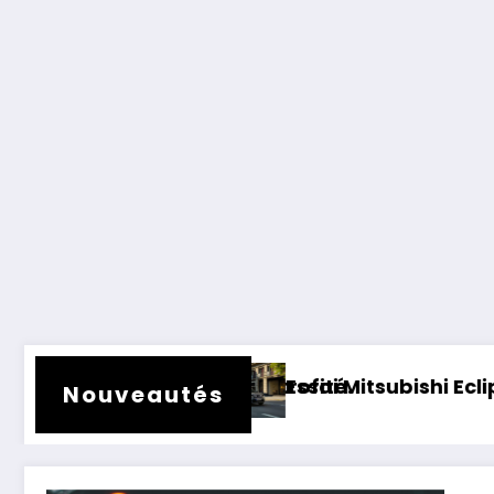
nder rétrofité.
Essai Mitsubishi Eclipse Cross électrique
Nouveautés