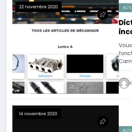
22 novembre 2020
ACTU
Dic
inc
Vous
fonc
Carn
S
14 novembre 2020
ACTU