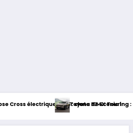
 2026 : clone de Scenic !
Toyota BZ4X Touring : électrique et barou