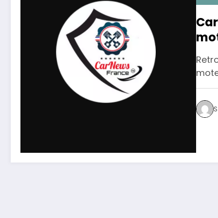
Car
mot
Retro
mote
S