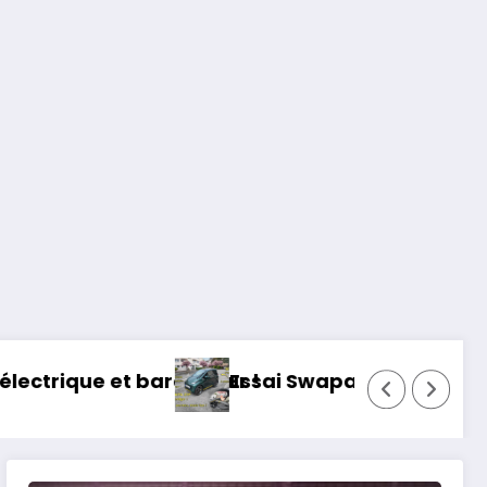
deur !
Essai Swapa ZIP : Voiture sans permis, mais f