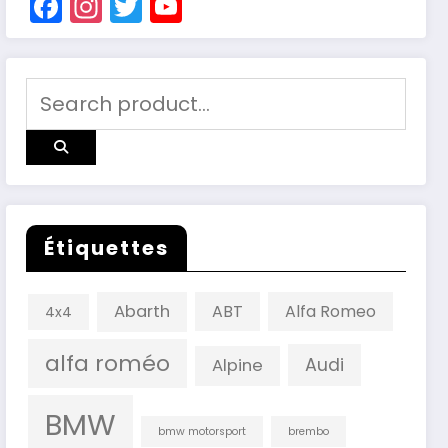
Facebook
Instagram
Twitter
YouTube
Channel
Étiquettes
Abarth
ABT
Alfa Romeo
4x4
alfa roméo
Audi
Alpine
BMW
bmw motorsport
brembo