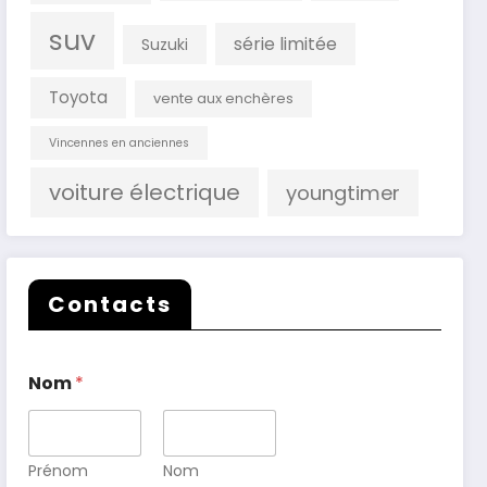
suv
série limitée
Suzuki
Toyota
vente aux enchères
Vincennes en anciennes
voiture électrique
youngtimer
Contacts
Nom
*
Prénom
Nom