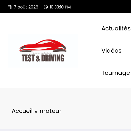
Aller
7 août 2026
10:33:10 PM
au
contenu
Actualités
Vidéos
Tournage 
Accueil
moteur