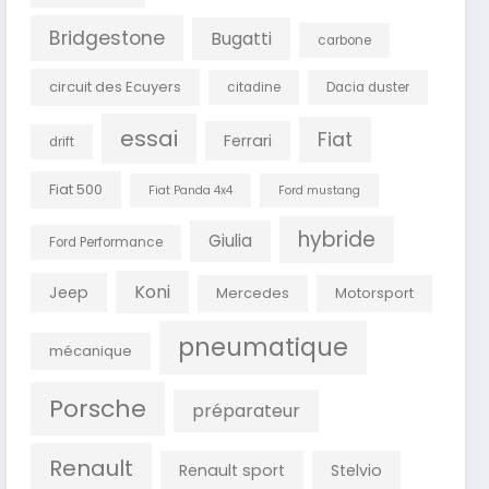
Bridgestone
Bugatti
carbone
circuit des Ecuyers
citadine
Dacia duster
essai
Fiat
Ferrari
drift
Fiat 500
Fiat Panda 4x4
Ford mustang
hybride
Giulia
Ford Performance
Koni
Jeep
Mercedes
Motorsport
pneumatique
mécanique
Porsche
préparateur
Renault
Renault sport
Stelvio