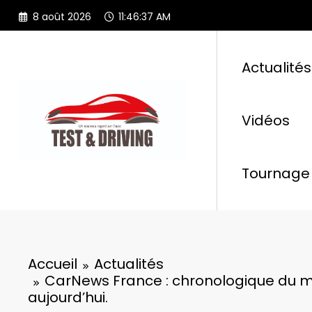
Aller
8 août 2026
11:46:38 AM
au
contenu
Actualités
Vidéos
Tournage 
Accueil
Actualités
CarNews France : chronologique du m
aujourd’hui.