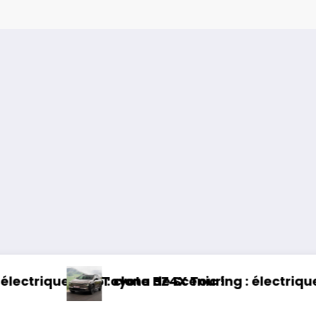
c !
ring : électrique et baroudeur !
Essai Swapa ZIP : 