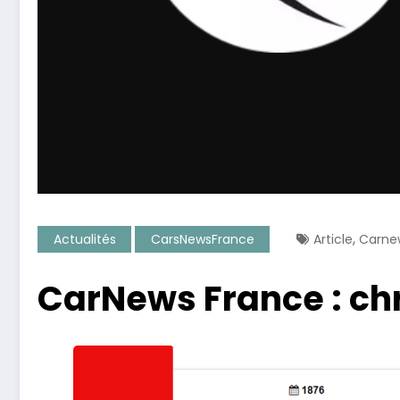
,
Actualités
CarsNewsFrance
Article
Carne
CarNews France : ch