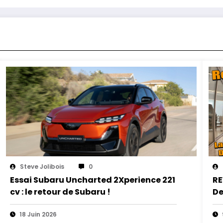
Steve Jolibois
0
Essai Subaru Uncharted 2Xperience 221
RE
cv : le retour de Subaru !
De
18 Juin 2026