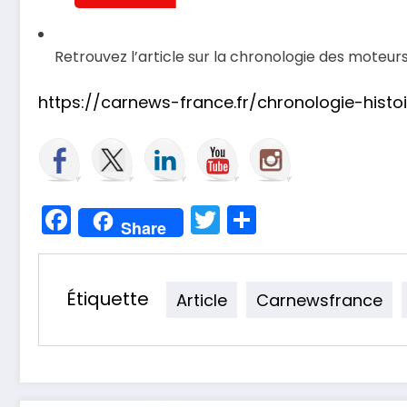
Retrouvez l’article sur la chronologie des moteur
https://carnews-france.fr/chronologie-hist
Facebook
Twitter
Partager
Share
Étiquette
Article
Carnewsfrance