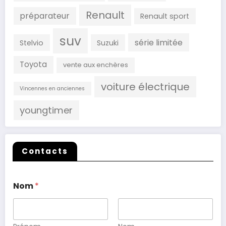
Renault
préparateur
Renault sport
suv
série limitée
Stelvio
Suzuki
Toyota
vente aux enchères
voiture électrique
Vincennes en anciennes
youngtimer
Contacts
Nom
*