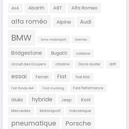
Abarth
ABT
Alfa Romeo
4x4
alfa roméo
Audi
Alpine
BMW
bmw motorsport
brembo
Bridgestone
Bugatti
carbone
circuit des Ecuyers
citadine
Dacia duster
drift
essai
Fiat
Ferrari
Fiat 500
Ford Performance
Fiat Panda 4x4
Ford mustang
hybride
Koni
Giulia
Jeep
Mercedes
Motorsport
mécanique
pneumatique
Porsche