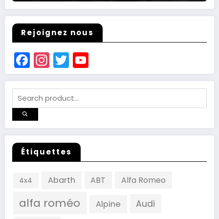
Rejoignez nous
Facebook
Instagram
Twitter
YouTube
Channel
Étiquettes
Abarth
ABT
Alfa Romeo
4x4
alfa roméo
Audi
Alpine