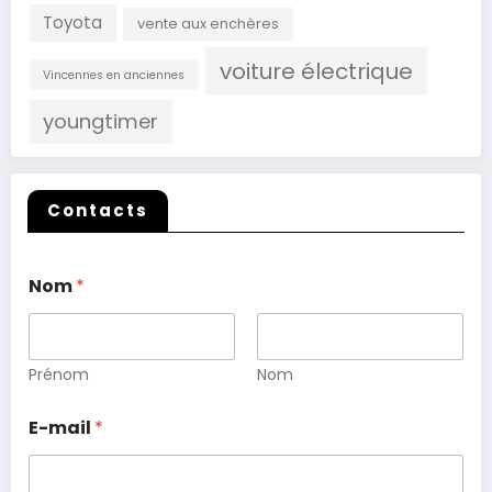
Toyota
vente aux enchères
voiture électrique
Vincennes en anciennes
youngtimer
Contacts
Nom
*
Prénom
Nom
E-mail
*