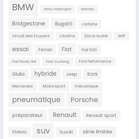
BMW
bmw motorsport
brembo
Bridgestone
Bugatti
carbone
circuit des Ecuyers
citadine
Dacia duster
drift
essai
Fiat
Ferrari
Fiat 500
Ford Performance
Fiat Panda 4x4
Ford mustang
hybride
Koni
Giulia
Jeep
Mercedes
Motorsport
mécanique
pneumatique
Porsche
Renault
préparateur
Renault sport
suv
série limitée
Stelvio
Suzuki