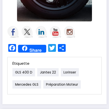
Facebook
Twitter
Partager
Share
Étiquette
GLS 400 D
Jantes 22
Lorinser
Mercedes GLS
Préparation Moteur