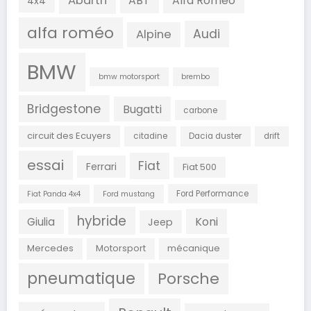
Abarth
ABT
Alfa Romeo
4x4
alfa roméo
Audi
Alpine
BMW
bmw motorsport
brembo
Bridgestone
Bugatti
carbone
circuit des Ecuyers
citadine
Dacia duster
drift
essai
Fiat
Ferrari
Fiat 500
Ford Performance
Fiat Panda 4x4
Ford mustang
hybride
Koni
Giulia
Jeep
Mercedes
Motorsport
mécanique
pneumatique
Porsche