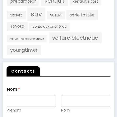
Renault
préparateur
Renault sport
suv
série limitée
Stelvio
Suzuki
Toyota
vente aux enchères
voiture électrique
Vincennes en anciennes
youngtimer
Contacts
Nom
*
Prénom
Nom