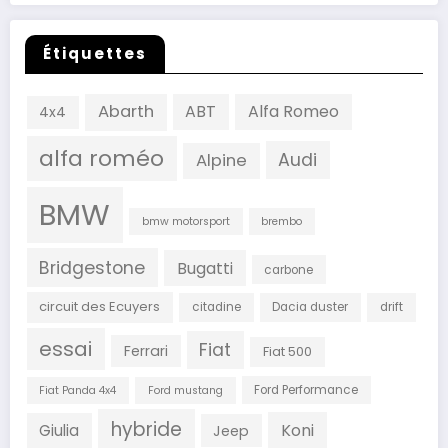
Étiquettes
Abarth
ABT
Alfa Romeo
4x4
alfa roméo
Audi
Alpine
BMW
bmw motorsport
brembo
Bridgestone
Bugatti
carbone
circuit des Ecuyers
citadine
Dacia duster
drift
essai
Fiat
Ferrari
Fiat 500
Ford Performance
Fiat Panda 4x4
Ford mustang
hybride
Koni
Giulia
Jeep