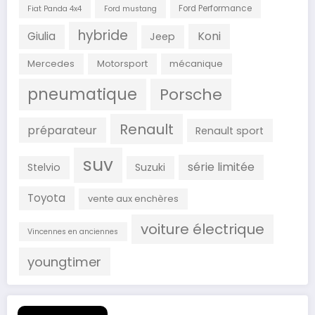
Ford Performance
Fiat Panda 4x4
Ford mustang
hybride
Koni
Giulia
Jeep
Mercedes
Motorsport
mécanique
pneumatique
Porsche
Renault
préparateur
Renault sport
suv
série limitée
Stelvio
Suzuki
Toyota
vente aux enchères
voiture électrique
Vincennes en anciennes
youngtimer