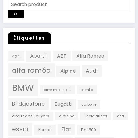
Étiquettes
Abarth
ABT
Alfa Romeo
4x4
alfa roméo
Audi
Alpine
BMW
bmw motorsport
brembo
Bridgestone
Bugatti
carbone
circuit des Ecuyers
citadine
Dacia duster
drift
essai
Fiat
Ferrari
Fiat 500