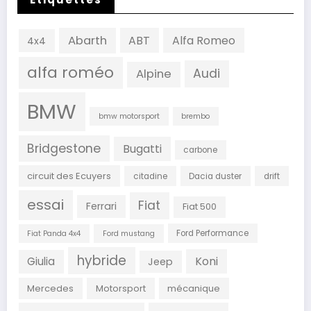
Abarth
ABT
Alfa Romeo
4x4
alfa roméo
Audi
Alpine
BMW
bmw motorsport
brembo
Bridgestone
Bugatti
carbone
circuit des Ecuyers
citadine
Dacia duster
drift
essai
Fiat
Ferrari
Fiat 500
Ford Performance
Fiat Panda 4x4
Ford mustang
hybride
Koni
Giulia
Jeep
Mercedes
Motorsport
mécanique