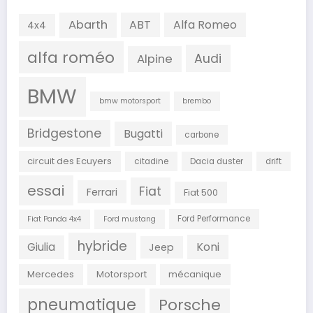
Abarth
ABT
Alfa Romeo
4x4
alfa roméo
Audi
Alpine
BMW
bmw motorsport
brembo
Bridgestone
Bugatti
carbone
circuit des Ecuyers
citadine
Dacia duster
drift
essai
Fiat
Ferrari
Fiat 500
Ford Performance
Fiat Panda 4x4
Ford mustang
hybride
Koni
Giulia
Jeep
Mercedes
Motorsport
mécanique
pneumatique
Porsche