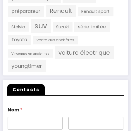
Renault
préparateur
Renault sport
suv
série limitée
Stelvio
Suzuki
Toyota
vente aux enchères
voiture électrique
Vincennes en anciennes
youngtimer
Contacts
Nom
*