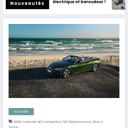
 !
Essai Swapa ZIP : Voiture sans permis, mais fun !
Nouveautés
Actualités
,
,
,
,
,
,
BMW
Cabriolet
M3 Competition
M4
Mperformance
Série 4
Xdrive