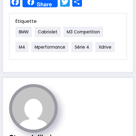
Facebook
Twitter
Partager
Share
Étiquette
BMW
Cabriolet
M3 Competition
M4
Mperformance
Série 4
Xdrive