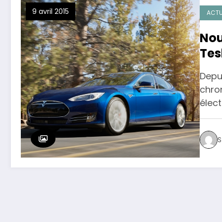
9 avril 2015
ACTU
Nou
Tes
Depu
chro
élec
S