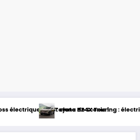
26 : clone de Scenic !
Toyota BZ4X Touring : électrique et baroudeu