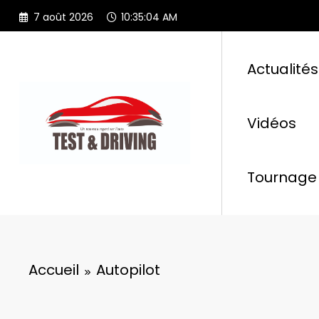
Aller
7 août 2026
10:35:04 AM
au
contenu
Actualités
Vidéos
Tournage 
Accueil
Autopilot