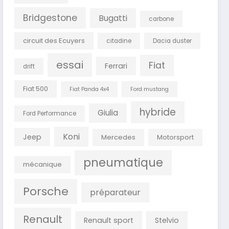
Bridgestone
Bugatti
carbone
circuit des Ecuyers
citadine
Dacia duster
essai
Fiat
Ferrari
drift
Fiat 500
Fiat Panda 4x4
Ford mustang
hybride
Giulia
Ford Performance
Koni
Jeep
Mercedes
Motorsport
pneumatique
mécanique
Porsche
préparateur
Renault
Renault sport
Stelvio