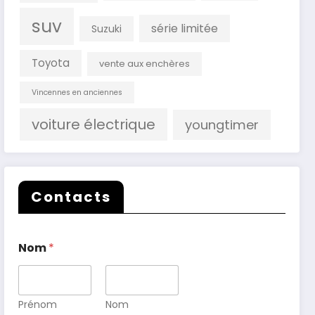
suv
série limitée
Suzuki
Toyota
vente aux enchères
Vincennes en anciennes
voiture électrique
youngtimer
Contacts
Nom
*
Prénom
Nom