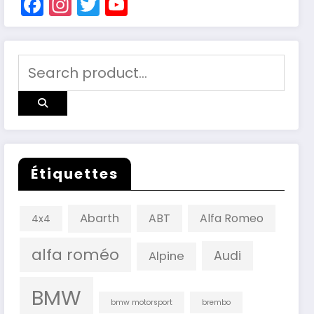
Facebook
Instagram
Twitter
YouTube
Channel
Étiquettes
Abarth
ABT
Alfa Romeo
4x4
alfa roméo
Audi
Alpine
BMW
bmw motorsport
brembo