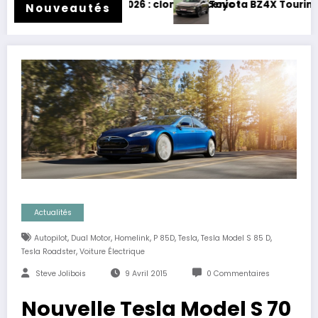
 : clone de Scenic !
Toyota BZ4X Touring : électrique et baroudeur !
Nouveautés
Actualités
,
,
,
,
,
,
Autopilot
Dual Motor
Homelink
P 85D
Tesla
Tesla Model S 85 D
,
Tesla Roadster
Voiture Électrique
Steve Jolibois
9 Avril 2015
0 Commentaires
Nouvelle Tesla Model S 70