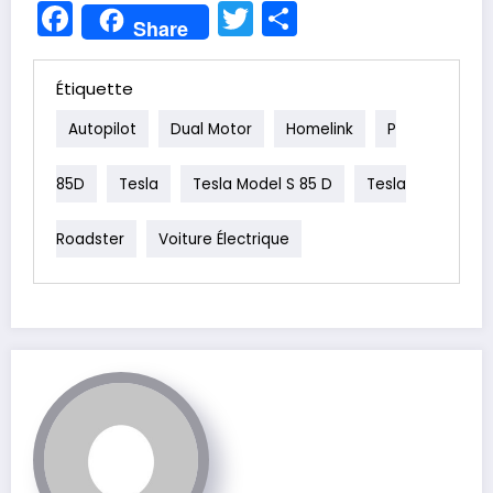
Facebook
Twitter
Partager
Share
Étiquette
Autopilot
Dual Motor
Homelink
P
85D
Tesla
Tesla Model S 85 D
Tesla
Roadster
Voiture Électrique