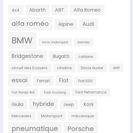
Abarth
ABT
Alfa Romeo
4x4
alfa roméo
Audi
Alpine
BMW
bmw motorsport
brembo
Bridgestone
Bugatti
carbone
circuit des Ecuyers
citadine
Dacia duster
drift
essai
Fiat
Ferrari
Fiat 500
Ford Performance
Fiat Panda 4x4
Ford mustang
hybride
Koni
Giulia
Jeep
Mercedes
Motorsport
mécanique
pneumatique
Porsche