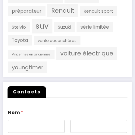
Renault
préparateur
Renault sport
suv
série limitée
Stelvio
Suzuki
Toyota
vente aux enchères
voiture électrique
Vincennes en anciennes
youngtimer
Contacts
Nom
*