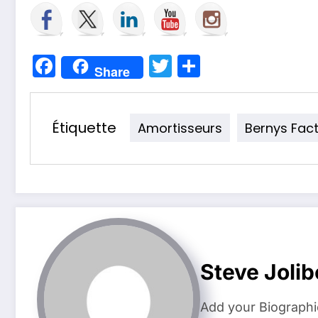
Facebook
Twitter
Partager
Share
Étiquette
Amortisseurs
Bernys Fac
Steve Jolib
Add your Biographi