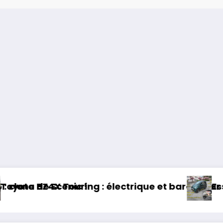
et baroudeur !
Essai Swapa ZIP : Voiture sans permi