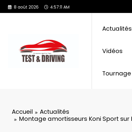
Aller
8 août 2026
4:57:13 AM
au
contenu
Actualités
Vidéos
Tournage 
Accueil
Actualités
Montage amortisseurs Koni Sport sur 