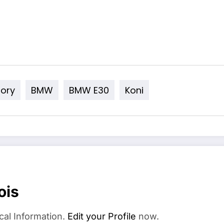
tory
BMW
BMW E30
Koni
ois
cal Information.
Edit your Profile
now.