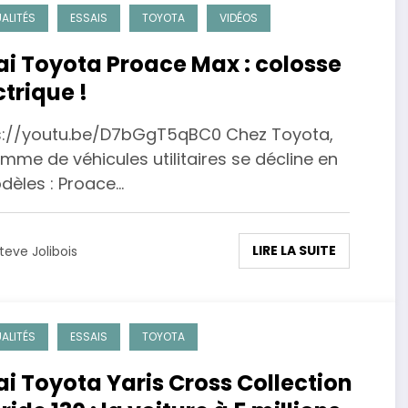
ALITÉS
ESSAIS
TOYOTA
VIDÉOS
ai Toyota Proace Max : colosse
ctrique !
s://youtu.be/D7bGgT5qBC0 Chez Toyota,
mme de véhicules utilitaires se décline en
dèles : Proace…
LIRE LA SUITE
teve Jolibois
ALITÉS
ESSAIS
TOYOTA
ai Toyota Yaris Cross Collection