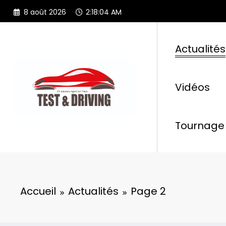
Aller
8 août 2026
2:18:05 AM
au
contenu
Actualités
Vidéos
Tournage 
Accueil
Actualités
Page 2