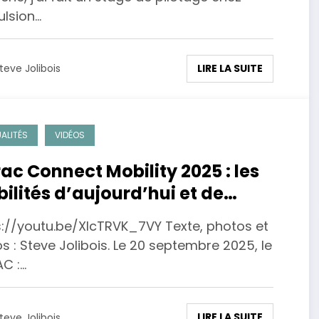
ulsion…
LIRE LA SUITE
teve Jolibois
ALITÉS
VIDÉOS
ac Connect Mobility 2025 : les
ilités d’aujourd’hui et de
ain.
s://youtu.be/XIcTRVK_7VY Texte, photos et
s : Steve Jolibois. Le 20 septembre 2025, le
C :…
LIRE LA SUITE
teve Jolibois