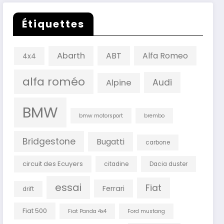
Étiquettes
Abarth
ABT
Alfa Romeo
4x4
alfa roméo
Audi
Alpine
BMW
bmw motorsport
brembo
Bridgestone
Bugatti
carbone
circuit des Ecuyers
citadine
Dacia duster
essai
Fiat
Ferrari
drift
Fiat 500
Fiat Panda 4x4
Ford mustang