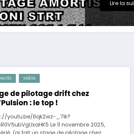
Lire la su
ALITÉS
VIDÉOS
ge de pilotage drift chez
Pulsion : le top !
s://youtu.be/6qk2wz-_7ik?
SR0V5ubVgUxaHK5 Le 11 novembre 2025,
férié, j'ai fait un stage de pilotage chez