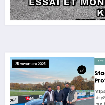
ACTU
25 novembre 2025
Sta
Pro’
http
si=y
jour 