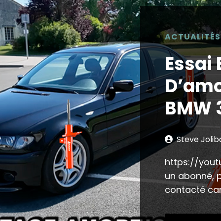
ACTUALITÉS
Essai
D’amo
BMW 3
Steve Jolib
https://you
un abonné, p
contacté ca