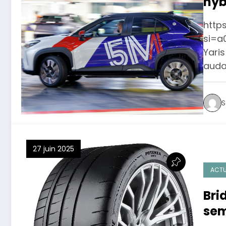
hyb
d’e
http
si=a
Yaris
audac
S
27 juin 2025
ACTU
Bri
sem