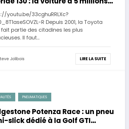
ride 130 : la voiture à 5 millions
xemplaires !
s://youtu.be/33cghuRRLXc?
0_8T1aseSOVZL-R Depuis 2001, la Toyota
 fait partie des citadines les plus
ieuses. Il faut…
LIRE LA SUITE
teve Jolibois
ALITÉS
PNEUMATIQUES
dgestone Potenza Race : un pneu
i-slick dédié à la Golf GTI