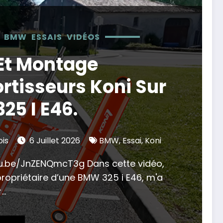
BMW
ESSAIS
VIDÉOS
 Et Montage
rtisseurs Koni Sur
25 I E46.
ois
6 Juillet 2026
BMW
,
Essai
,
Koni
tu.be/JnZENQmcT3g Dans cette vidéo,
ropriétaire d’une BMW 325 i E46, m'a
r…