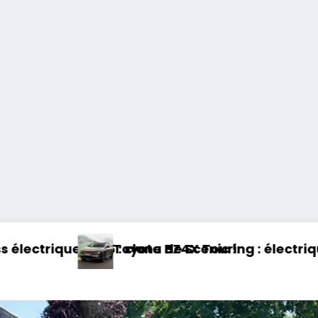
 électrique et baroudeur !
Essai Swapa ZIP : Voitur