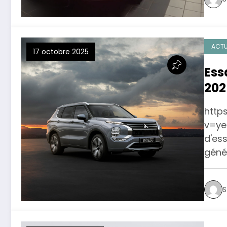
ACTU
17 octobre 2025
Ess
202
http
v=ye
d'es
génér
S