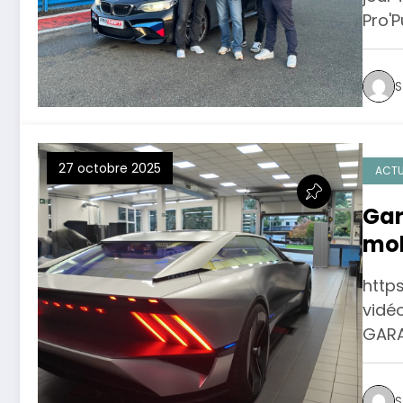
Pro'P
S
27 octobre 2025
ACTU
Gar
mob
dem
http
vidéo
GARA
S