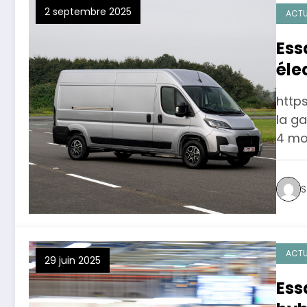
2 septembre 2025
ACTU
Ess
éle
http
la ga
4 mo
S
ACTU
29 juin 2025
Ess