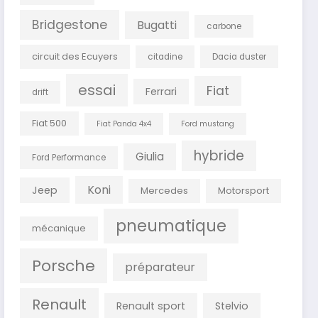
Bridgestone
Bugatti
carbone
circuit des Ecuyers
citadine
Dacia duster
essai
Fiat
Ferrari
drift
Fiat 500
Fiat Panda 4x4
Ford mustang
hybride
Giulia
Ford Performance
Koni
Jeep
Mercedes
Motorsport
pneumatique
mécanique
Porsche
préparateur
Renault
Renault sport
Stelvio