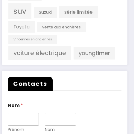
suv
série limitée
Suzuki
Toyota
vente aux enchères
Vincennes en anciennes
voiture électrique
youngtimer
Contacts
Nom
*
Prénom
Nom