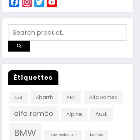
Facebook
Instagram
Twitter
YouTube
Channel
Étiquettes
Abarth
ABT
Alfa Romeo
4x4
alfa roméo
Audi
Alpine
BMW
bmw motorsport
brembo