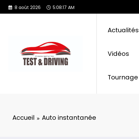
Aller
8 août 2026
5:08:17 AM
au
contenu
Actualités
Vidéos
Tournage 
Accueil
Auto instantanée