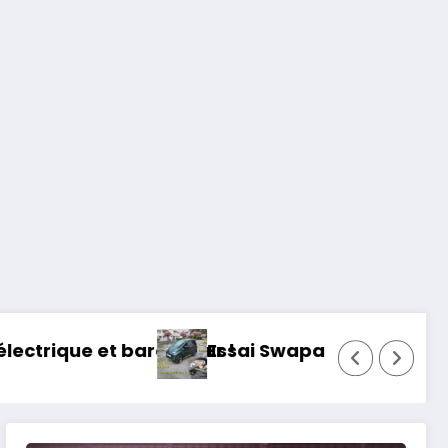
udeur !
Essai Swapa ZIP : Voiture sans permis, mais 