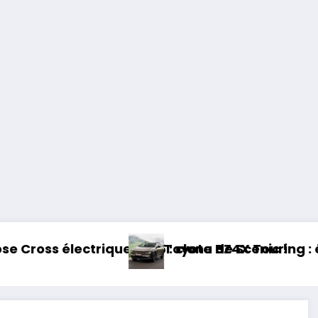
e 2026 : clone de Scenic !
Toyota BZ4X Touring : électrique et baro