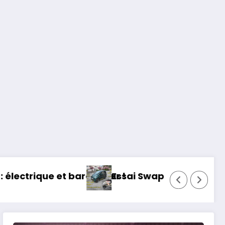
udeur !
Essai Swapa ZIP : Voiture sans permis, mais 