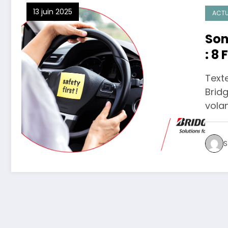
13 juin 2025
ACTU
Son
: 8 
pne
Texte
d’é
Bridg
vola
S