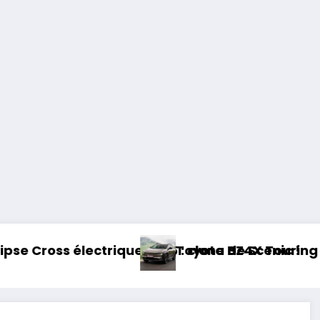
e 2026 : clone de Scenic !
Toyota BZ4X Touring : électrique et baro