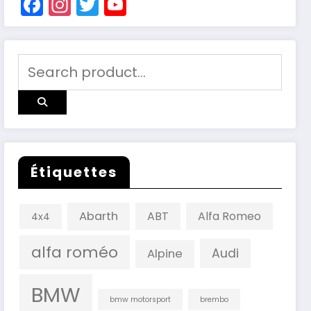
Facebook
Instagram
Twitter
YouTube
Channel
Étiquettes
Abarth
ABT
Alfa Romeo
4x4
alfa roméo
Audi
Alpine
BMW
bmw motorsport
brembo