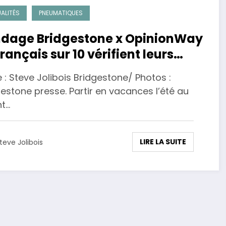
ALITÉS
PNEUMATIQUES
dage Bridgestone x OpinionWay
Français sur 10 vérifient leurs
umatiques pour les vacances
 : Steve Jolibois Bridgestone/ Photos :
té.
estone presse. Partir en vacances l’été au
nt…
LIRE LA SUITE
teve Jolibois