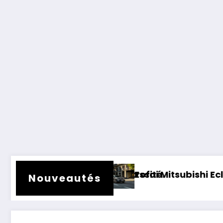
ender rétrofité.
Essai Mitsubishi Eclipse Cross électriqu
Nouveautés