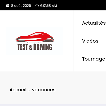
Aller
8 août 2026
6:01:59 AM
au
contenu
Actualités
Vidéos
Tournage 
Accueil
vacances