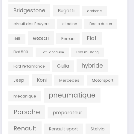
Bridgestone
Bugatti
carbone
circuit des Ecuyers
citadine
Dacia duster
essai
Fiat
Ferrari
drift
Fiat 500
Fiat Panda 4x4
Ford mustang
hybride
Giulia
Ford Performance
Koni
Jeep
Mercedes
Motorsport
pneumatique
mécanique
Porsche
préparateur
Renault
Renault sport
Stelvio