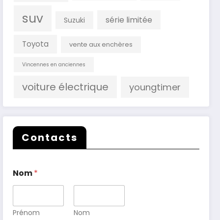
suv
série limitée
Suzuki
Toyota
vente aux enchères
Vincennes en anciennes
voiture électrique
youngtimer
Contacts
Nom
*
Prénom
Nom