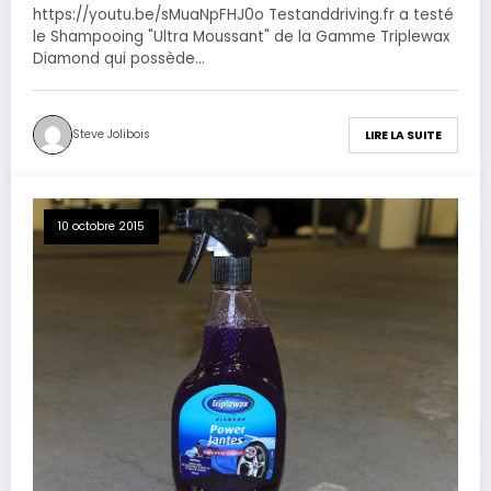
https://youtu.be/sMuaNpFHJ0o Testanddriving.fr a testé
le Shampooing "Ultra Moussant" de la Gamme Triplewax
Diamond qui possède…
Steve Jolibois
LIRE LA SUITE
10 octobre 2015