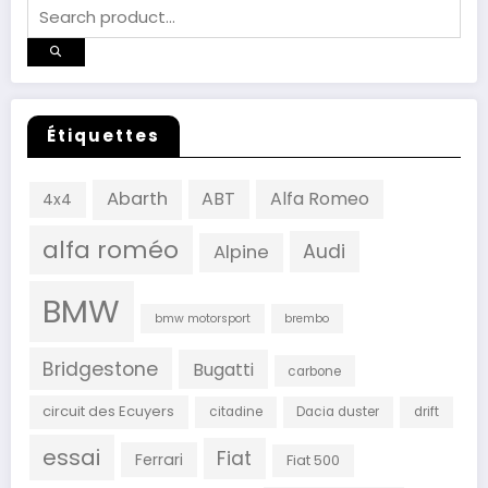
Étiquettes
Abarth
ABT
Alfa Romeo
4x4
alfa roméo
Audi
Alpine
BMW
bmw motorsport
brembo
Bridgestone
Bugatti
carbone
circuit des Ecuyers
citadine
Dacia duster
drift
essai
Fiat
Ferrari
Fiat 500