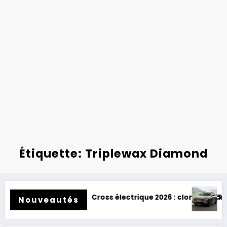
Étiquette: Triplewax Diamond
 Eclipse Cross électrique 2026 : clone de Scenic !
Toyota BZ4X Tourin
Nouveautés