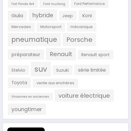
Ford Performance
Fiat Panda 4x4
Ford mustang
hybride
Koni
Giulia
Jeep
Mercedes
Motorsport
mécanique
pneumatique
Porsche
Renault
préparateur
Renault sport
suv
série limitée
Stelvio
Suzuki
Toyota
vente aux enchères
voiture électrique
Vincennes en anciennes
youngtimer