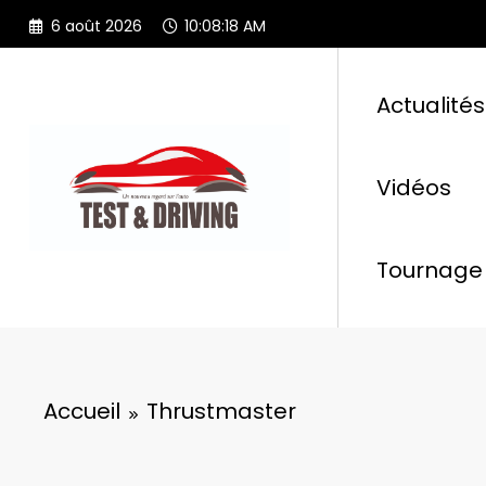
Aller
6 août 2026
10:08:18 AM
au
contenu
Actualités
Vidéos
Tournage 
Accueil
Thrustmaster