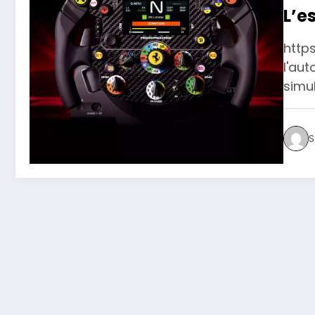
L’e
http
l'aut
simu
S