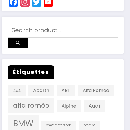
Facebook
Instagram
Twitter
YouTube
Channel
Étiquettes
Abarth
ABT
Alfa Romeo
4x4
alfa roméo
Audi
Alpine
BMW
bmw motorsport
brembo