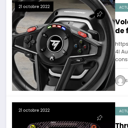
21 octobre 2022
ACTU
Vol
de 
http
4I Au
cons
S
21 octobre 2022
ACTU
Thr