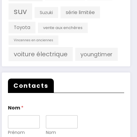
suv
série limitée
Suzuki
Toyota
vente aux enchères
Vincennes en anciennes
voiture électrique
youngtimer
Contacts
Nom
*
Prénom
Nom