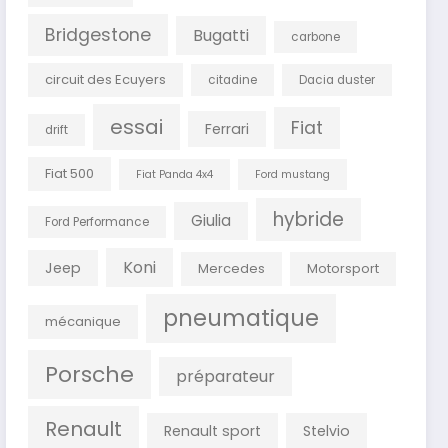
Bridgestone
Bugatti
carbone
circuit des Ecuyers
citadine
Dacia duster
essai
Fiat
Ferrari
drift
Fiat 500
Fiat Panda 4x4
Ford mustang
hybride
Giulia
Ford Performance
Koni
Jeep
Mercedes
Motorsport
pneumatique
mécanique
Porsche
préparateur
Renault
Renault sport
Stelvio