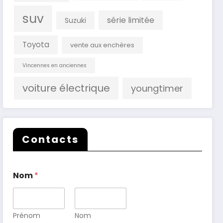
suv
série limitée
Suzuki
Toyota
vente aux enchères
Vincennes en anciennes
voiture électrique
youngtimer
Contacts
Nom
*
Prénom
Nom