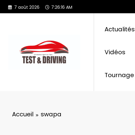
Aller
7 août 2026
7:26:16 AM
au
contenu
Actualités
Vidéos
Tournage 
Accueil
swapa