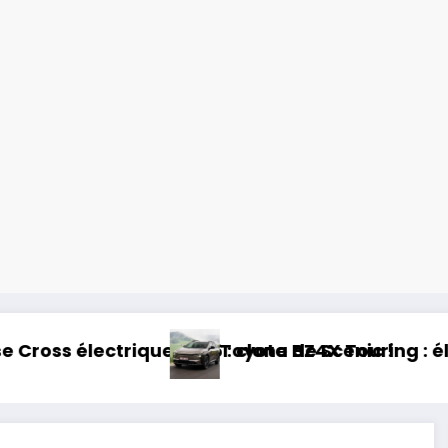
026 : clone de Scenic !
Toyota BZ4X Touring : électrique et baroude