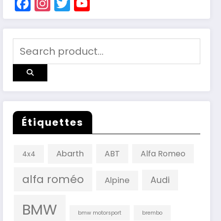
Facebook
Instagram
Twitter
YouTube
Channel
Étiquettes
Abarth
ABT
Alfa Romeo
4x4
alfa roméo
Audi
Alpine
BMW
bmw motorsport
brembo