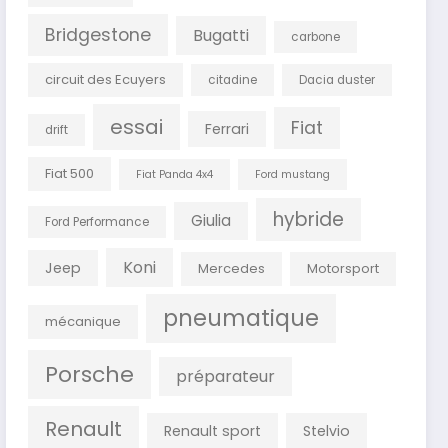
Bridgestone
Bugatti
carbone
circuit des Ecuyers
citadine
Dacia duster
essai
Fiat
Ferrari
drift
Fiat 500
Fiat Panda 4x4
Ford mustang
hybride
Giulia
Ford Performance
Koni
Jeep
Mercedes
Motorsport
pneumatique
mécanique
Porsche
préparateur
Renault
Renault sport
Stelvio