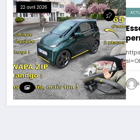
22 avril 2026
ACTU
Ess
per
http
si=O
S