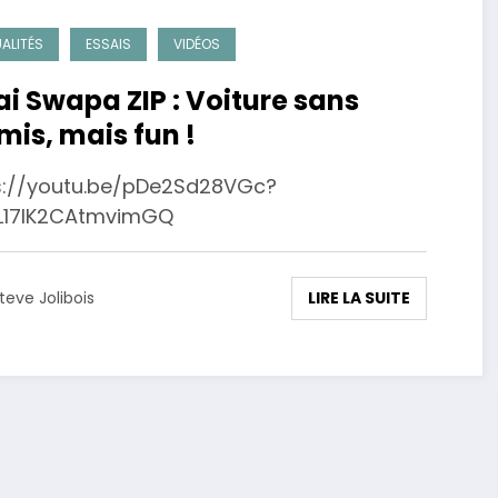
ALITÉS
ESSAIS
VIDÉOS
ai Swapa ZIP : Voiture sans
mis, mais fun !
s://youtu.be/pDe2Sd28VGc?
L17lK2CAtmvimGQ
LIRE LA SUITE
teve Jolibois