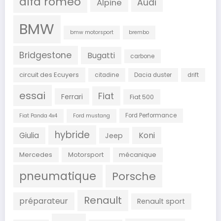
alfa roméo
Audi
Alpine
BMW
bmw motorsport
brembo
Bridgestone
Bugatti
carbone
circuit des Ecuyers
citadine
Dacia duster
drift
essai
Fiat
Ferrari
Fiat 500
Ford Performance
Fiat Panda 4x4
Ford mustang
hybride
Koni
Giulia
Jeep
Mercedes
Motorsport
mécanique
pneumatique
Porsche
Renault
préparateur
Renault sport