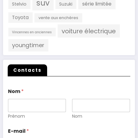
suv
série limitée
Stelvio
Suzuki
Toyota
vente aux enchères
voiture électrique
Vincennes en anciennes
youngtimer
Contacts
Nom
*
Prénom
Nom
E-mail
*