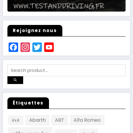
Rejoignez nous
Facebook
Instagram
Twitter
YouTube
Channel
Étiquettes
Abarth
ABT
Alfa Romeo
4x4