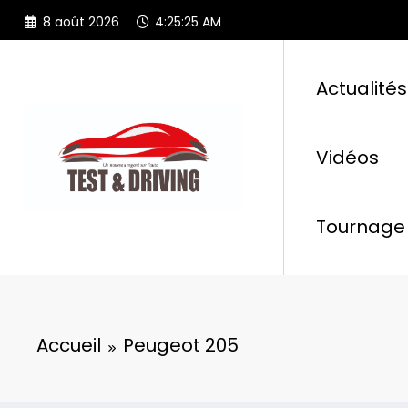
Aller
8 août 2026
4:25:26 AM
au
contenu
Actualités
Vidéos
Tournage 
Accueil
Peugeot 205