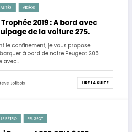
ALITÉS
VIDÉOS
 Trophée 2019 : A bord avec
quipage de la voiture 275.
nt le confinement, je vous propose
barquer à bord de notre Peugeot 205
ye avec…
LIRE LA SUITE
teve Jolibois
 LE RÉTRO
PEUGEOT