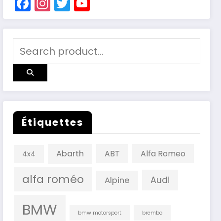
Facebook
Instagram
Twitter
YouTube
Channel
Étiquettes
Abarth
ABT
Alfa Romeo
4x4
alfa roméo
Audi
Alpine
BMW
bmw motorsport
brembo