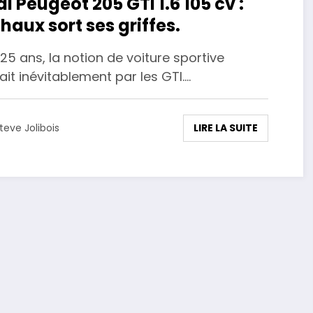
ai Peugeot 205 GTI 1.6 105 cv :
haux sort ses griffes.
a 25 ans, la notion de voiture sportive
it inévitablement par les GTI.…
LIRE LA SUITE
teve Jolibois