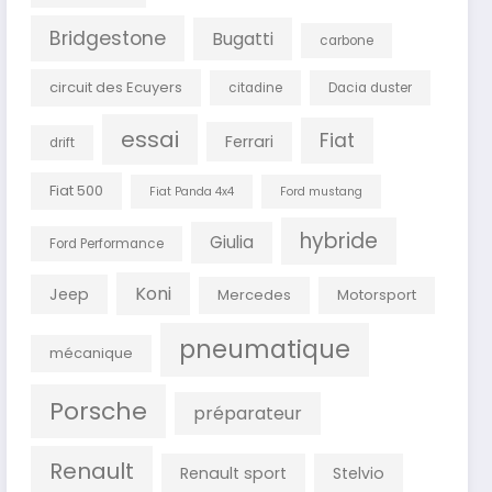
Bridgestone
Bugatti
carbone
circuit des Ecuyers
citadine
Dacia duster
essai
Fiat
Ferrari
drift
Fiat 500
Fiat Panda 4x4
Ford mustang
hybride
Giulia
Ford Performance
Koni
Jeep
Mercedes
Motorsport
pneumatique
mécanique
Porsche
préparateur
Renault
Renault sport
Stelvio