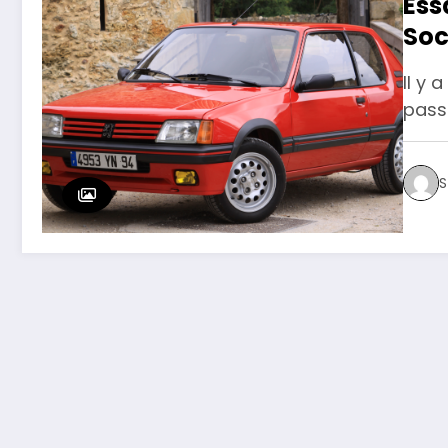
Ess
Soc
Il y 
passa
S