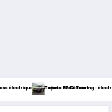
 clone de Scenic !
oyota BZ4X Touring : électrique et baroudeur !
Essa