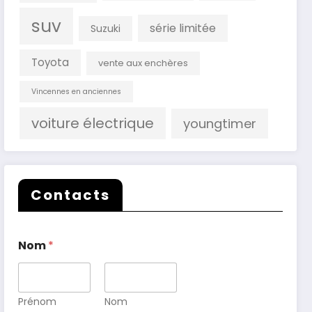
suv
série limitée
Suzuki
Toyota
vente aux enchères
Vincennes en anciennes
voiture électrique
youngtimer
Contacts
Nom
*
Prénom
Nom