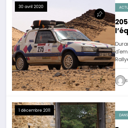
30 avril 2020
ACTU
205
l’é
Dura
d'em
Rall
S
1 décembre 2011
DANS