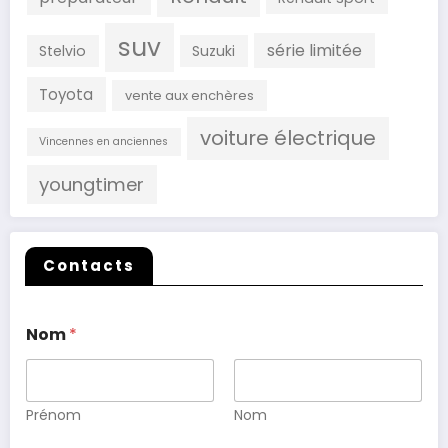
suv
série limitée
Stelvio
Suzuki
Toyota
vente aux enchères
voiture électrique
Vincennes en anciennes
youngtimer
Contacts
Nom
*
Prénom
Nom