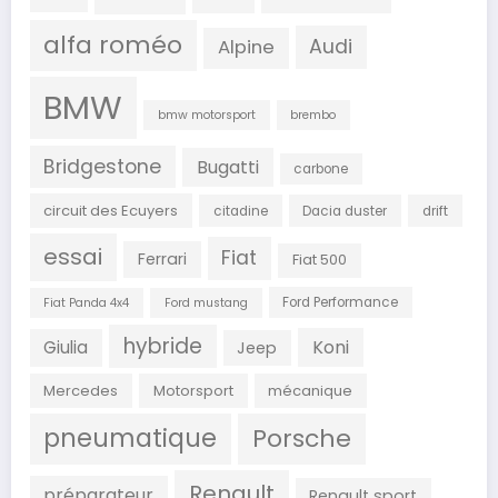
alfa roméo
Audi
Alpine
BMW
bmw motorsport
brembo
Bridgestone
Bugatti
carbone
circuit des Ecuyers
citadine
Dacia duster
drift
essai
Fiat
Ferrari
Fiat 500
Ford Performance
Fiat Panda 4x4
Ford mustang
hybride
Koni
Giulia
Jeep
Mercedes
Motorsport
mécanique
pneumatique
Porsche
Renault
préparateur
Renault sport