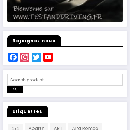
Rejoignez nous
Facebook
Instagram
Twitter
YouTube
Channel
Étiquettes
Abarth
ABT
Alfa Romeo
4x4