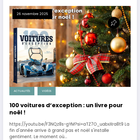
26 novembre 2025
ACTUALITÉS
VIDÉOS
100 voitures d’exception : un livre pour
noël !
https://youtu.be/F3NQz8s-gYM?si=aTZ7O_uabxXra8t9 La
fin d'année arrive à grand pas et noël s'installe
gentiment. Le moment où…