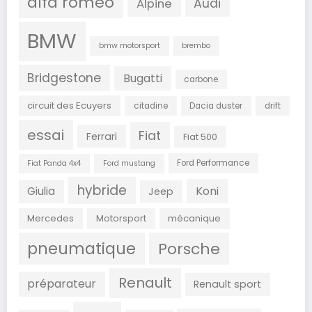
alfa roméo
Audi
Alpine
BMW
bmw motorsport
brembo
Bridgestone
Bugatti
carbone
circuit des Ecuyers
citadine
Dacia duster
drift
essai
Fiat
Ferrari
Fiat 500
Ford Performance
Fiat Panda 4x4
Ford mustang
hybride
Koni
Giulia
Jeep
Mercedes
Motorsport
mécanique
pneumatique
Porsche
Renault
préparateur
Renault sport