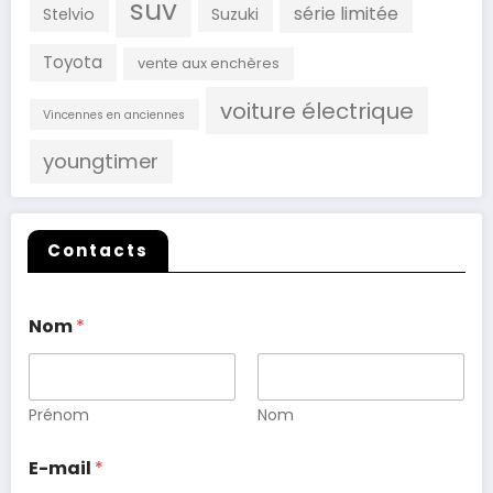
suv
série limitée
Stelvio
Suzuki
Toyota
vente aux enchères
voiture électrique
Vincennes en anciennes
youngtimer
Contacts
Nom
*
Prénom
Nom
E-mail
*