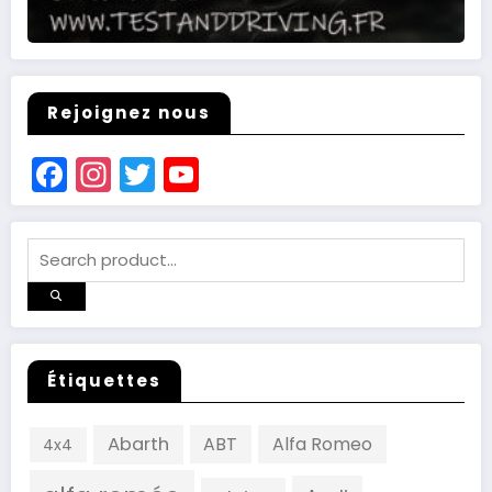
Rejoignez nous
Facebook
Instagram
Twitter
YouTube
Channel
Étiquettes
Abarth
ABT
Alfa Romeo
4x4