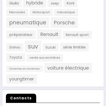
hybride
Koni
Giulia
Jeep
Mercedes
Motorsport
mécanique
pneumatique
Porsche
Renault
préparateur
Renault sport
suv
série limitée
Stelvio
Suzuki
Toyota
vente aux enchères
voiture électrique
Vincennes en anciennes
youngtimer
Contacts