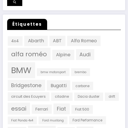
Étiquettes
Abarth
ABT
Alfa Romeo
4x4
alfa roméo
Audi
Alpine
BMW
bmw motorsport
brembo
Bridgestone
Bugatti
carbone
circuit des Ecuyers
citadine
Dacia duster
drift
essai
Fiat
Ferrari
Fiat 500
Ford Performance
Fiat Panda 4x4
Ford mustang