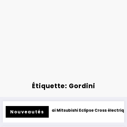
Étiquette: Gordini
.
Essai Mitsubishi Eclipse Cross électrique 2026 : clone d
Nouveautés